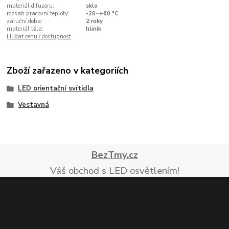
materiál difuzoru:
sklo
rozsah pracovní teploty:
-20~+60 °C
záruční doba:
2 roky
materiál těla:
hliník
Hlídat cenu / dostupnost
Zboží zařazeno v kategoriích
LED orientační svítidla
Vestavná
BezTmy.cz
Váš obchod s LED osvětlením!