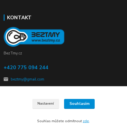
KONTAKT
BezTmy.cz
+420 775 094 244
beztmy@gmail.com
Souhlasím
Nastavení
© Copyright 2012 – 2026 kalMmach s.r.o.
Souhlas můžete odmítnout
zde
.