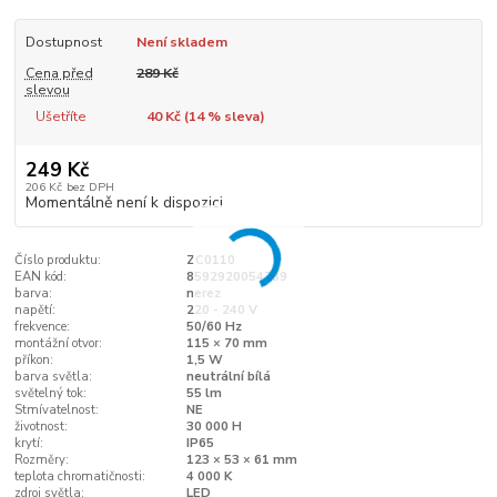
Dostupnost
Není skladem
Cena před
289 Kč
slevou
Ušetříte
40 Kč (
14
% sleva)
249 Kč
206 Kč
bez DPH
Momentálně není k dispozici
Číslo produktu:
ZC0110
EAN kód:
8592920054789
barva:
nerez
napětí:
220 - 240 V
frekvence:
50/60 Hz
montážní otvor:
115 × 70 mm
příkon:
1,5 W
barva světla:
neutrální bílá
světelný tok:
55 lm
Stmívatelnost:
NE
životnost:
30 000 H
krytí:
IP65
Rozměry:
123 × 53 × 61 mm
teplota chromatičnosti:
4 000 K
zdroj světla:
LED