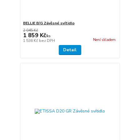
BELLIE B/G Závěsné svítidlo
2 045 Kč
1 859 Kč
/
ks
Není skladem
1 536 Kč
bez DPH
Detail