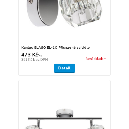
Kanlux GLASO EL-1O Přisazené svítidlo
473 Kč
/
ks
Není skladem
391 Kč
bez DPH
Detail