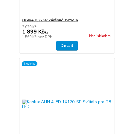
OGIVA D35 GR Závěsné svítidlo
2 029 Kč
1 899 Kč
/
ks
Není skladem
1 569 Kč
bez DPH
Detail
Novinka