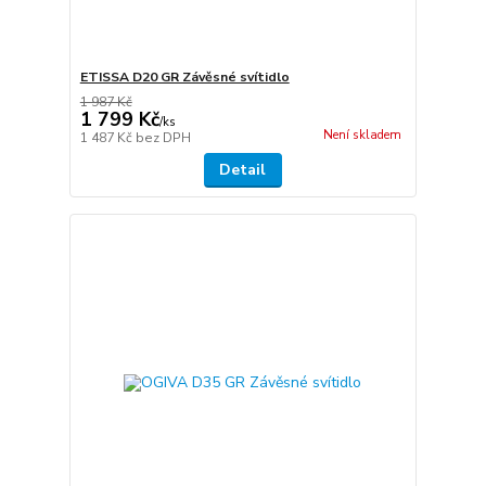
ETISSA D20 GR Závěsné svítidlo
1 987 Kč
1 799 Kč
/
ks
Není skladem
1 487 Kč
bez DPH
Detail