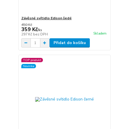
Závěsné svítidlo Edison šedé
450 Kč
359 Kč
/
ks
Skladem
297 Kč
bez DPH
Přidat do košíku
TOP produkt
Novinka