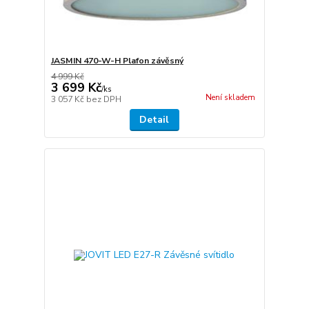
JASMIN 470-W-H Plafon závěsný
4 999 Kč
3 699 Kč
/
ks
Není skladem
3 057 Kč
bez DPH
Detail