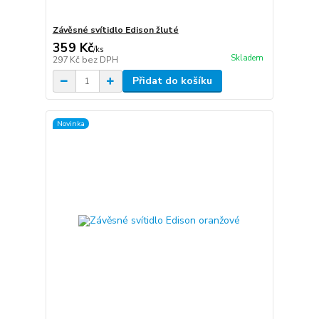
Závěsné svítidlo Edison žluté
359 Kč
/
ks
Skladem
297 Kč
bez DPH
Přidat do košíku
Novinka