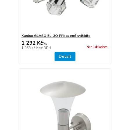
Kanlux GLASO EL-3O Přisazené svítidlo
1 292 Kč
/
ks
Není skladem
1 068 Kč
bez DPH
Detail