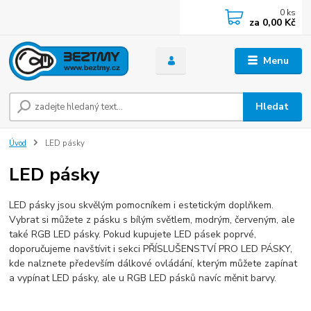
0
ks
za
0,00 Kč
Menu
Hledat
Úvod
LED pásky
LED pásky
LED pásky jsou skvělým pomocníkem i estetickým doplňkem.
Vybrat si můžete z pásku s bílým světlem, modrým, červeným, ale
také RGB LED pásky. Pokud kupujete LED pásek poprvé,
doporučujeme navštívit i sekci PŘÍSLUŠENSTVÍ PRO LED PÁSKY,
kde nalznete především dálkové ovládání, kterým můžete zapínat
a vypínat LED pásky, ale u RGB LED pásků navíc měnit barvy.