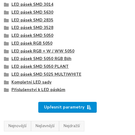
LED pásek SMD 3014
LED pásek SMD 5630
LED pásek SMD 2835
LED pásek SMD 3528
LED pásek SMD 5050
LED pásek RGB 5050
LED pásek RGB + W / WW 5050
LED pásek SMD 5050 RGB Běh
LED pásek SMD 5050 PLANT
LED pásek SMD 5025 MULTIWHITE
Kompletní LED sady
Příslušenství k LED páskům
Upřesnit parametry
Nejnovější
Nejlevnější
Nejdražší