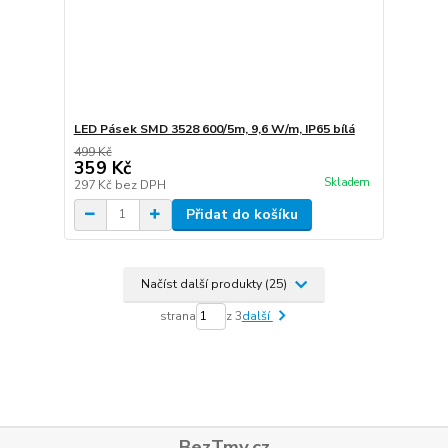
LED Pásek SMD 3528 600/5m, 9,6 W/m, IP65 bílá
499 Kč
359 Kč
Skladem
297 Kč
bez DPH
Přidat do košíku
Načíst další produkty (25)
strana
z 3
další
BezTmy.cz