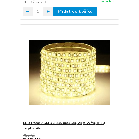
Skladem
288 Kč
bez DPH
Přidat do košíku
LED Pásek SMD 2835 600/5m, 21,6 W/m, IP20,
teplá bílá
499 Kč