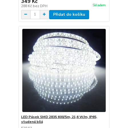
349 Kč
Skladem
288 Kč
bez DPH
Přidat do košíku
LED Pásek SMD 2835 600/5m, 21,6 W/m, IP65,
studená bílá