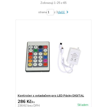
Zobrazuji 1-25 z 65
strana
z 3
další
Kontroler s ovladačem pro LED Pásky DIGITAL
286 Kč
/
ks
Skladem
236 Kč
bez DPH