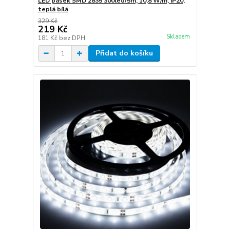
LED pásek SMD 2835 300led/5m, 10,8 W/m, IP20,
teplá bílá
329 Kč
219 Kč
Skladem
181 Kč
bez DPH
Přidat do košíku