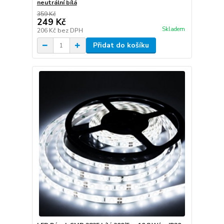
neutrální bílá
359 Kč
249 Kč
Skladem
206 Kč
bez DPH
Přidat do košíku