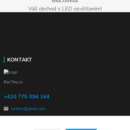
Váš obchod s LED osvětlením!
KONTAKT
BezTmy.cz
+420 775 094 244
beztmy@gmail.com