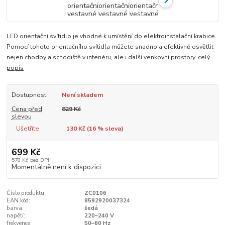
LED orientační svítidlo je vhodné k umístění do elektroinstalační krabice.
Pomocí tohoto orientačního svítidla můžete snadno a efektivně osvětlit
nejen chodby a schodiště v interiéru, ale i další venkovní prostory.
celý
popis
Dostupnost
Není skladem
Cena před
829 Kč
slevou
Ušetříte
130 Kč (
16
% sleva)
699 Kč
578 Kč
bez DPH
Momentálně není k dispozici
Číslo produktu:
ZC0106
EAN kód:
8592920037324
barva:
šedá
napětí:
220–240 V
frekvence:
50–60 Hz