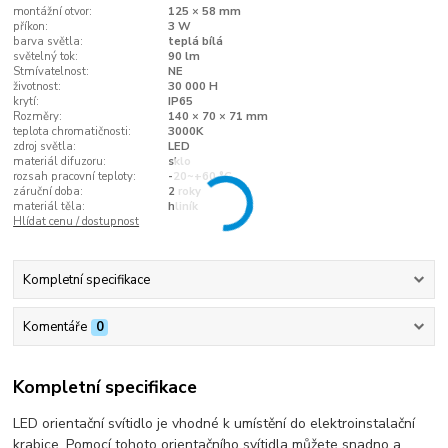
montážní otvor:
125 × 58 mm
příkon:
3 W
barva světla:
teplá bílá
světelný tok:
90 lm
Stmívatelnost:
NE
životnost:
30 000 H
krytí:
IP65
Rozměry:
140 × 70 × 71 mm
teplota chromatičnosti:
3000K
zdroj světla:
LED
materiál difuzoru:
sklo
rozsah pracovní teploty:
-20~+60 °C
záruční doba:
2 roky
materiál těla:
hliník
Hlídat cenu / dostupnost
Kompletní specifikace
Komentáře
0
Kompletní specifikace
LED orientační svítidlo je vhodné k umístění do elektroinstalační
krabice. Pomocí tohoto orientačního svítidla můžete snadno a