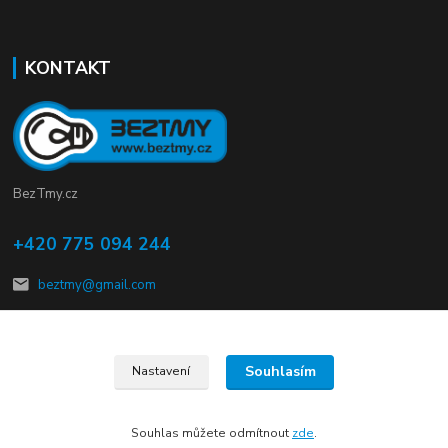
KONTAKT
BezTmy.cz
+420 775 094 244
beztmy@gmail.com
Souhlasím
Nastavení
© Copyright 2012 – 2026 kalMmach s.r.o.
Souhlas můžete odmítnout
zde
.