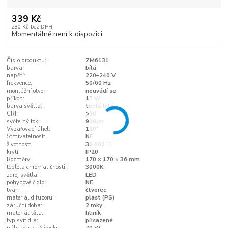
339 Kč
280 Kč
bez DPH
Momentálně není k dispozici
Číslo produktu:
ZM6131
barva:
bílá
napětí:
220–240 V
frekvence:
50/60 Hz
montážní otvor:
neuvádí se
příkon:
12 W
barva světla:
teplá bílá
CRI:
>80
světelný tok:
900lm
Vyzařovací úhel:
120°
Stmívatelnost:
NE
životnost:
30 000 H
krytí:
IP20
Rozměry:
170 × 170 × 36 mm
teplota chromatičnosti:
3000K
zdroj světla:
LED
pohybové čidlo:
NE
tvar:
čtverec
materiál difuzoru:
plast (PS)
záruční doba:
2 roky
materiál těla:
hliník
typ svítidla:
přisazené