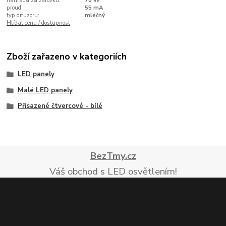
náhrada za žárovku:
70 W
proud:
55 mA
typ difuzoru:
mléčný
Hlídat cenu / dostupnost
Zboží zařazeno v kategoriích
LED panely
Malé LED panely
Přisazené čtvercové - bílé
BezTmy.cz
Váš obchod s LED osvětlením!