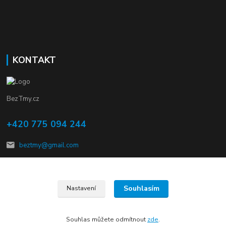
KONTAKT
BezTmy.cz
+420 775 094 244
beztmy@gmail.com
Souhlasím
Nastavení
© Copyright 2012 – 2026 kalMmach s.r.o.
Souhlas můžete odmítnout
zde
.