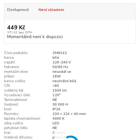
Dostupnost
Není skladem
449 Kč
371 Kč
bez DPH
Momentálně není k dispozici
Číslo produktu:
ZM6142
barva:
bílá
napětí:
220–240 V
frekvence:
50/60 Hz
montážní otvor:
neuvádí se
příkon:
18W
barva světla:
neutrální bílá
CRI:
>80
světelný tok:
1500 lm
Vyzařovací úhel:
120°
Stmívatelnost:
NE
životnost:
30 000 H
krytí:
IP20
Rozměry:
224 × 224 × 40 mm
teplota chromatičnosti:
4000 K
zdroj světla:
LED
pohybové čidlo:
NE
tvar:
čtverec
materiál difuzoru:
plast (PS)