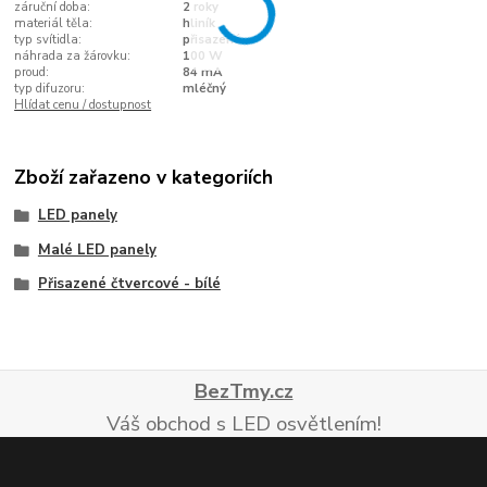
záruční doba:
2 roky
materiál těla:
hliník
typ svítidla:
přisazené
náhrada za žárovku:
100 W
proud:
84 mA
typ difuzoru:
mléčný
Hlídat cenu / dostupnost
Zboží zařazeno v kategoriích
LED panely
Malé LED panely
Přisazené čtvercové - bílé
BezTmy.cz
Váš obchod s LED osvětlením!