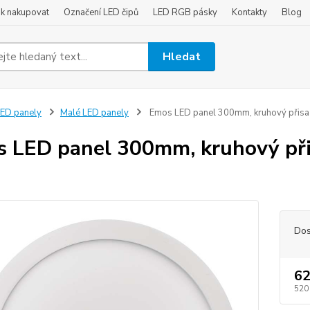
ak nakupovat
Označení LED čipů
LED RGB pásky
Kontakty
Blog
Hledat
ED panely
Malé LED panely
Emos LED panel 300mm, kruhový přisaze
 LED panel 300mm, kruhový při
Dos
62
520