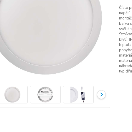
Číslo p
napětí:
montážn
barva s
světeln
Stmívat
krytí:
I
teplota
pohybo
materiá
materiál
náhrada
typ dif