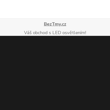
BezTmy.cz
Váš obchod s LED osvětlením!