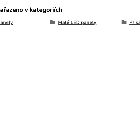
zařazeno v kategoriích
anely
Malé LED panely
Přis