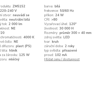
roduktu:
ZM5152
barva:
bílá
220–240 V
frekvence:
50/60 Hz
í otvor:
neuvádí se
příkon:
24 W
větla:
neutrální bílá
CRI:
>80
ý tok:
2 000 lm
Vyzařovací úhel:
120°
elnost:
NE
životnost:
30 000 H
P20
Rozměry:
průměr 300 × 40 mm
 chromatičnosti:
4000 K
zdroj světla:
LED
vé čidlo:
NE
tvar:
kruh
l difuzoru:
plast (PS)
záruční doba:
2 roky
 těla:
hliník
typ svítidla:
přisazené
 za žárovku:
125 W
proud:
102 mA
uzoru:
mléčný
Hlídat cenu / dostupnost