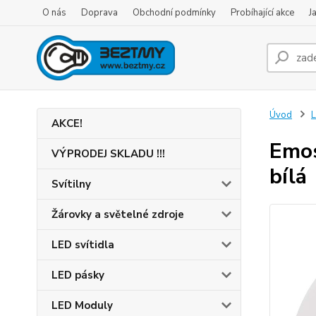
O nás
Doprava
Obchodní podmínky
Probíhající akce
J
Úvod
L
AKCE!
Emos
VÝPRODEJ SKLADU !!!
bílá
Svítilny
Žárovky a světelné zdroje
LED svítidla
LED pásky
LED Moduly