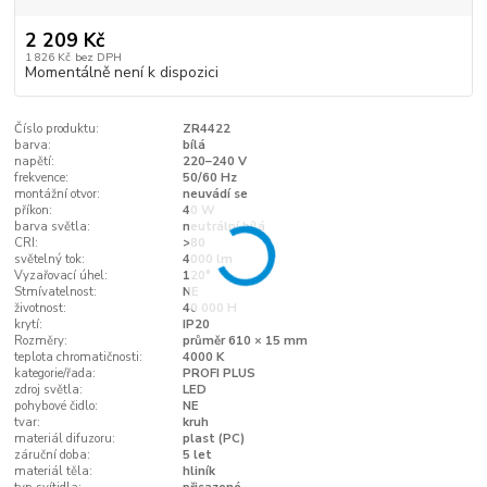
2 209 Kč
1 826 Kč
bez DPH
Momentálně není k dispozici
Číslo produktu:
ZR4422
barva:
bílá
napětí:
220–240 V
frekvence:
50/60 Hz
montážní otvor:
neuvádí se
příkon:
40 W
barva světla:
neutrální bílá
CRI:
>80
světelný tok:
4000 lm
Vyzařovací úhel:
120°
Stmívatelnost:
NE
životnost:
40 000 H
krytí:
IP20
Rozměry:
průměr 610 × 15 mm
teplota chromatičnosti:
4000 K
kategorie/řada:
PROFI PLUS
zdroj světla:
LED
pohybové čidlo:
NE
tvar:
kruh
materiál difuzoru:
plast (PC)
záruční doba:
5 let
materiál těla:
hliník