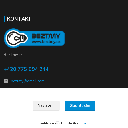
KONTAKT
BezTmy.cz
+420 775 094 244
beztmy@gmail.com
Souhlasím
Nastavení
© Copyright 2012 – 2026 kalMmach s.r.o.
Souhlas můžete odmítnout
zde
.