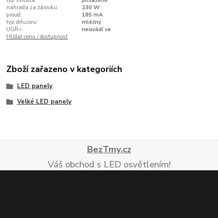
typ svítidla:
přisazené
náhrada za žárovku:
230 W
proud:
185 mA
typ difuzoru:
mléčný
UGR<:
neuvádí se
Hlídat cenu / dostupnost
Zboží zařazeno v kategoriích
LED panely
Velké LED panely
BezTmy.cz
Váš obchod s LED osvětlením!