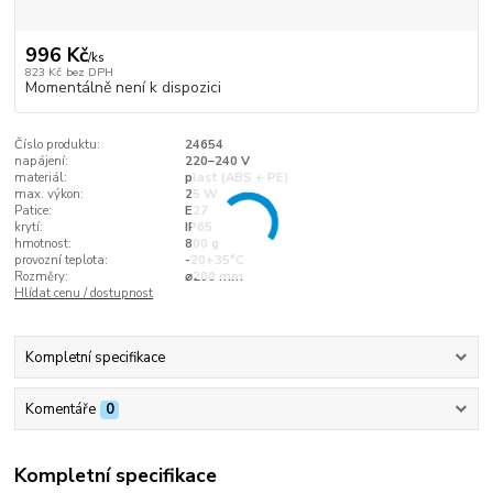
996 Kč
/
ks
823 Kč
bez DPH
Momentálně není k dispozici
Číslo produktu:
24654
napájení:
220–240 V
materiál:
plast (ABS + PE)
max. výkon:
25 W
Patice:
E27
krytí:
IP65
hmotnost:
800 g
provozní teplota:
-20+35°C
Rozměry:
⌀200 mm
Hlídat cenu / dostupnost
Kompletní specifikace
Komentáře
0
Kompletní specifikace