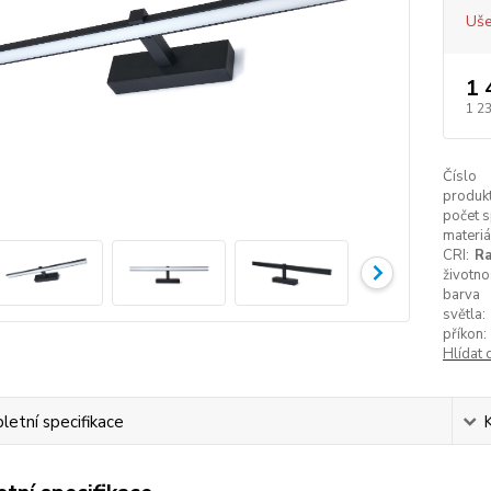
Uše
1 
1 2
Číslo
produkt
počet s
materiá
CRI:
Ra
životno
barva
světla:
příkon:
Hlídat 
etní specifikace