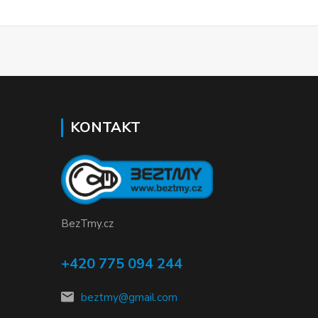
KONTAKT
BezTmy.cz
+420 775 094 244
beztmy@gmail.com