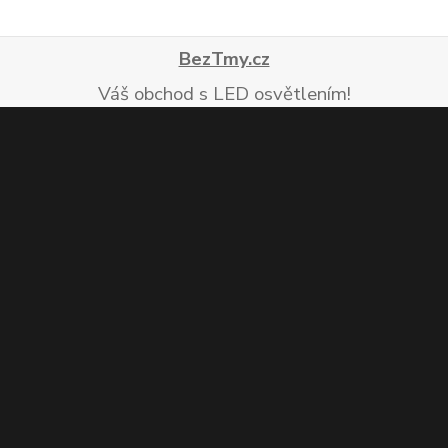
BezTmy.cz
Váš obchod s LED osvětlením!