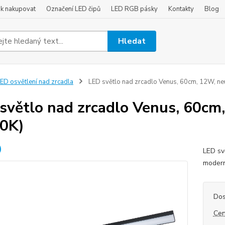
ak nakupovat
Označení LED čipů
LED RGB pásky
Kontakty
Blog
Hledat
ED osvětlení nad zrcadla
LED světlo nad zrcadlo Venus, 60cm, 12W, neu
světlo nad zrcadlo Venus, 60cm,
0K)
LED sv
modern
Dos
Cen