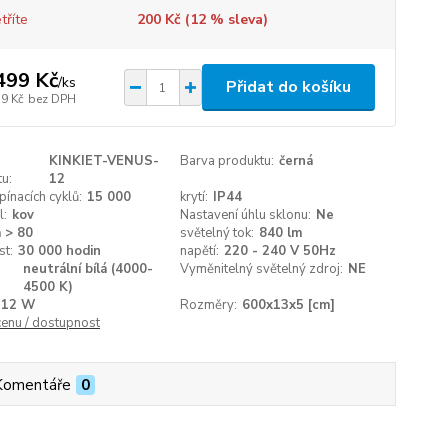
tříte
200 Kč (
12
% sleva)
499 Kč
/
ks
Přidat do košíku
39 Kč
bez DPH
KINKIET-VENUS-
Barva produktu:
černá
u:
12
pínacích cyklů:
15 000
krytí:
IP44
l:
kov
Nastavení úhlu sklonu:
Ne
 > 80
světelný tok:
840 lm
st:
30 000 hodin
napětí:
220 - 240 V 50Hz
neutrální bílá (4000-
Vyměnitelný světelný zdroj:
NE
4500 K)
12 W
Rozměry:
600x13x5 [cm]
cenu / dostupnost
Komentáře
0