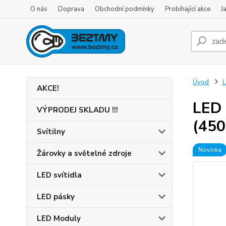
O nás
Doprava
Obchodní podmínky
Probíhající akce
J
Úvod
L
AKCE!
LED 
VÝPRODEJ SKLADU !!!
(450
Svítilny
Novinka
Žárovky a světelné zdroje
LED svítidla
LED pásky
LED Moduly