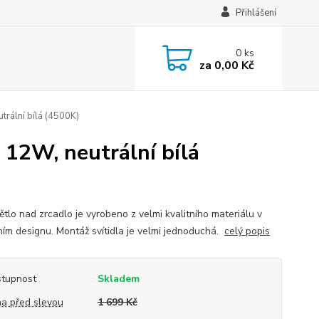
Přihlášení
0
ks
za
0,00 Kč
trální bílá (4500K)
 12W, neutrální bílá
ětlo nad zrcadlo je vyrobeno z velmi kvalitního materiálu v
ím designu. Montáž svítidla je velmi jednoduchá.
celý popis
tupnost
Skladem
a před slevou
1 699 Kč