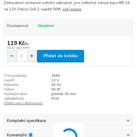
Dekorativní vestavné svítidlo výklopné, pro světelné zdroje typu MR-16
na 12V. Patice Gx5,3, napětí 50W.
celý popis
Dostupnost
Skladem
119 Kč
/
ks
98 Kč
bez DPH
Přidat do košíku
Číslo produktu:
2594
napětí:
12 V
frekvence:
50 Hz
Výkon:
50 W
montážní otvor:
průměr 75 mm
voděodolnost:
IP20
Hlídat cenu / dostupnost
Kompletní specifikace
Komentáře
0