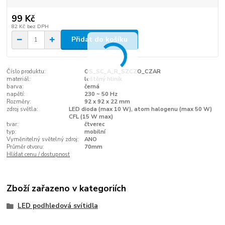
99 Kč
82 Kč
bez DPH
Přidat do košíku
Číslo produktu:
OS_SC_A_R_SZCZO_CZAR
materiál:
leštěný hliník
barva:
černá
napětí:
230 ~ 50 Hz
Rozměry:
92 x 92 x 22 mm
zdroj světla:
LED dioda (max 10 W), atom halogenu (max 50 W)
CFL (15 W max)
tvar:
čtverec
typ:
mobilní
Vyměnitelný světelný zdroj:
ANO
Průměr otvoru:
70mm
Hlídat cenu / dostupnost
Zboží zařazeno v kategoriích
LED podhledová svítidla