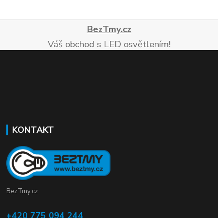
BezTmy.cz
Váš obchod s LED osvětlením!
KONTAKT
BezTmy.cz
+420 775 094 244