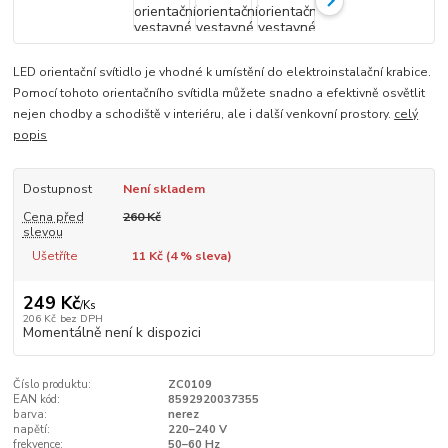
LED orientační svítidlo je vhodné k umístění do elektroinstalační krabice.
Pomocí tohoto orientačního svítidla můžete snadno a efektivně osvětlit
nejen chodby a schodiště v interiéru, ale i další venkovní prostory.
celý
popis
Dostupnost
Není skladem
Cena před
260 Kč
slevou
Ušetříte
11 Kč (
4
% sleva)
249 Kč
/
Ks
206 Kč
bez DPH
Momentálně není k dispozici
Číslo produktu:
ZC0109
EAN kód:
8592920037355
barva:
nerez
napětí:
220–240 V
frekvence:
50–60 Hz