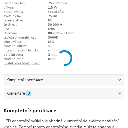
montážní otvor:
75 × 70 mm
příkon:
1,5 W
barva světla:
teplá bílá
světelný tok:
75 lm
Stmívatelnost:
NE
životnost:
30 000 H
krytí:
IP65
Rozměry:
80 × 80 × 61 mm
teplota chromatičnosti:
3000K
zdroj světla:
LED
materiál difuzoru:
sklo
rozsah pracovní teploty:
-20~+60 °C
záruční doba:
2 roky
materiál těla:
hliník
Hlídat cenu / dostupnost
Kompletní specifikace
Komentáře
0
Kompletní specifikace
LED orientační svítidlo je vhodné k umístění do elektroinstalační
krabice. Pomocí tohoto orientačního svítidla můžete snadno a