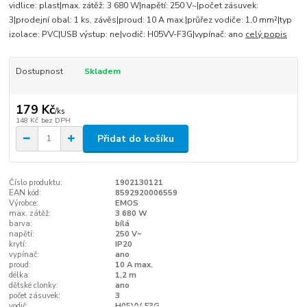
vidlice: plast|max. zátěž: 3 680 W|napětí: 250 V~|počet zásuvek:
3|prodejní obal: 1 ks, závěs|proud: 10 A max.|průřez vodiče: 1,0 mm²|typ
izolace: PVC|USB výstup: ne|vodič: H05VV-F3G|vypínač: ano
celý popis
Dostupnost
Skladem
179 Kč
/
ks
148 Kč
bez DPH
Přidat do košíku
Číslo produktu:
1902130121
EAN kód:
8592920006559
Výrobce:
EMOS
max. zátěž:
3 680 W
barva:
bílá
napětí:
250 V~
krytí:
IP20
vypínač:
ano
proud:
10 A max.
délka:
1,2 m
dětské clonky:
ano
počet zásuvek:
3
vodič:
H05VV-F3G