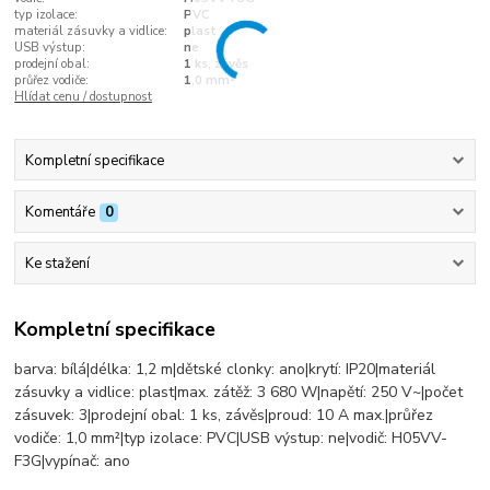
typ izolace:
PVC
materiál zásuvky a vidlice:
plast
USB výstup:
ne
prodejní obal:
1 ks, závěs
průřez vodiče:
1,0 mm²
Hlídat cenu / dostupnost
Kompletní specifikace
Komentáře
0
Ke stažení
Kompletní specifikace
barva: bílá|délka: 1,2 m|dětské clonky: ano|krytí: IP20|materiál
zásuvky a vidlice: plast|max. zátěž: 3 680 W|napětí: 250 V~|počet
zásuvek: 3|prodejní obal: 1 ks, závěs|proud: 10 A max.|průřez
vodiče: 1,0 mm²|typ izolace: PVC|USB výstup: ne|vodič: H05VV-
F3G|vypínač: ano