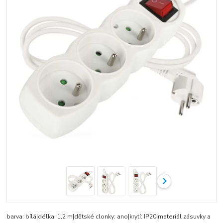
barva: bílá|délka: 1,2 m|dětské clonky: ano|krytí: IP20|materiál zásuvky a