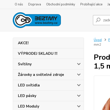
O nás
Doprava
Obchodní podmínky
Probíhající akce
J
Úvod
P
AKCE!
mm2
VÝPRODEJ SKLADU !!!
Prod
1,5
Svítilny
Žárovky a světelné zdroje
LED svítidla
LED pásky
LED Moduly