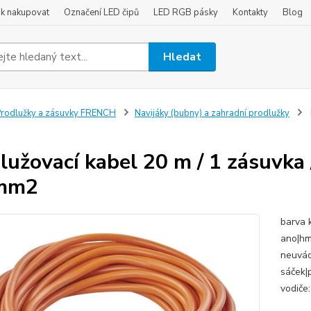
ak nakupovat
Označení LED čipů
LED RGB pásky
Kontakty
Blog
Hledat
rodlužky a zásuvky FRENCH
Navijáky (bubny) a zahradní prodlužky
lužovací kabel 20 m / 1 zásuvka 
 mm2
barva 
ano|hmo
neuvádí
sáček|
vodiče: