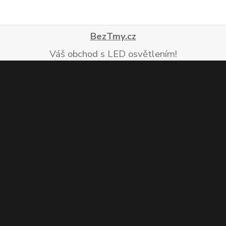
BezTmy.cz
Váš obchod s LED osvětlením!