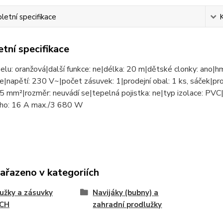
etní specifikace
tní specifikace
elu: oranžová|další funkce: ne|délka: 20 m|dětské clonky: ano|hm
e|napětí: 230 V~|počet zásuvek: 1|prodejní obal: 1 ks, sáček|pr
,5 mm²|rozměr: neuvádí se|tepelná pojistka: ne|typ izolace: PVC
ého: 16 A max./3 680 W
zařazeno v kategoriích
užky a zásuvky
Navijáky (bubny) a
CH
zahradní prodlužky