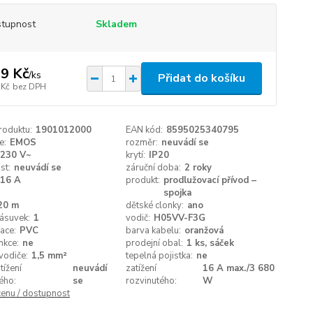
tupnost
Skladem
9 Kč
/
ks
Přidat do košíku
 Kč
bez DPH
roduktu:
1901012000
EAN kód:
8595025340795
e:
EMOS
rozměr:
neuvádí se
230 V~
krytí:
IP20
st:
neuvádí se
záruční doba:
2 roky
16 A
produkt:
prodlužovací přívod –
spojka
20 m
dětské clonky:
ano
ásuvek:
1
vodič:
H05VV-F3G
lace:
PVC
barva kabelu:
oranžová
nkce:
ne
prodejní obal:
1 ks, sáček
vodiče:
1,5 mm²
tepelná pojistka:
ne
tížení
neuvádí
zatížení
16 A max./3 680
ého:
se
rozvinutého:
W
cenu / dostupnost