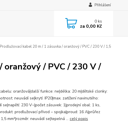
Přihlášení
0
ks
za
0,00 Kč
Prodlužovací kabel 20 m / 1 zásuvka / oranžový / PVC / 230 V / 1,5
/ oranžový / PVC / 230 V /
kabelu: oranžová|další funkce: ne|délka: 20 m|dětské clonky:
tnost: neuvádí se|krytí: IP20|max. zatížení navinutého:
 se|napětí: 230 V~|počet zásuvek: 1|prodejní obal: 1 ks,
produkt: prodlužovací přívod – spojka|proud: 16 A|průřez
 1,5 mm²|rozměr: neuvádí se|tepelná ...
celý popis