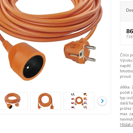
Dos
86
718
Číslo p
Výrobc
napětí:
hmotno
proud:
délka:
počet z
typ izo
další fu
průřez 
max. za
navinut
Hlídat 