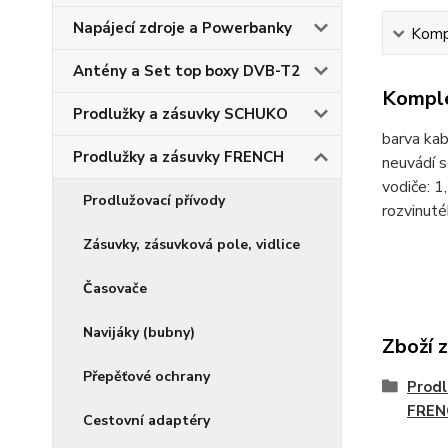
Napájecí zdroje a Powerbanky
Kompl
Antény a Set top boxy DVB-T2
Komple
Prodlužky a zásuvky SCHUKO
barva kab
Prodlužky a zásuvky FRENCH
neuvádí s
vodiče: 1
Prodlužovací přívody
rozvinut
Zásuvky, zásuvková pole, vidlice
Časovače
Navijáky (bubny)
Zboží 
Přepěťové ochrany
Prodl
FREN
Cestovní adaptéry