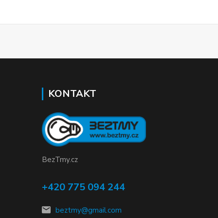
KONTAKT
BezTmy.cz
+420 775 094 244
beztmy@gmail.com