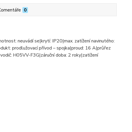
Komentáře
0
otnost: neuvádí se|krytí: IP20|max. zatížení navinutého:
odukt: prodlužovací přívod – spojka|proud: 16 A|průřez
|vodič: H05VV-F3G|záruční doba: 2 roky|zatížení