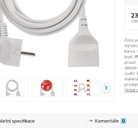
23
198
Číslo p
Výrobc
barva:
krytí:
I
proud:
dětské 
vodič:
materiá
prodejn
Hlídat 
etní specifikace
Komentáře
0