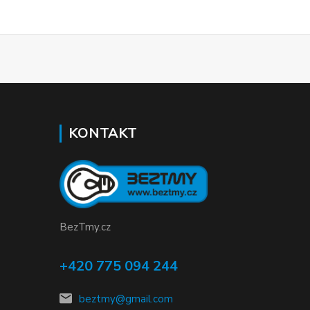
KONTAKT
BezTmy.cz
+420 775 094 244
beztmy@gmail.com