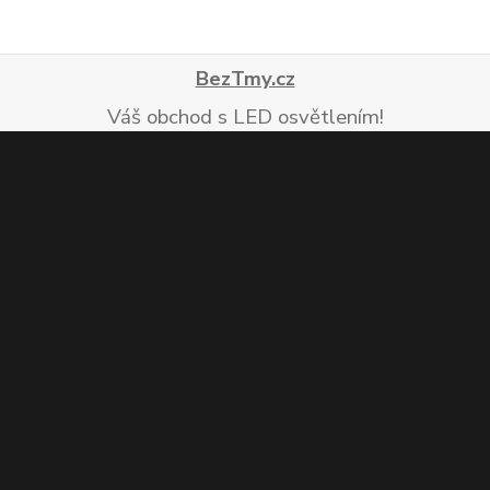
BezTmy.cz
Váš obchod s LED osvětlením!