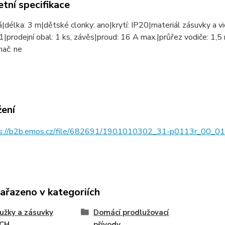
tní specifikace
lá|délka: 3 m|dětské clonky: ano|krytí: IP20|materiál zásuvky a 
1|prodejní obal: 1 ks, závěs|proud: 16 A max.|průřez vodiče: 1
ač: ne
žení
s://b2b.emos.cz/file/682691/1901010302_31-p0113r_00_01
zařazeno v kategoriích
užky a zásuvky
Domácí prodlužovací
CH
přívody