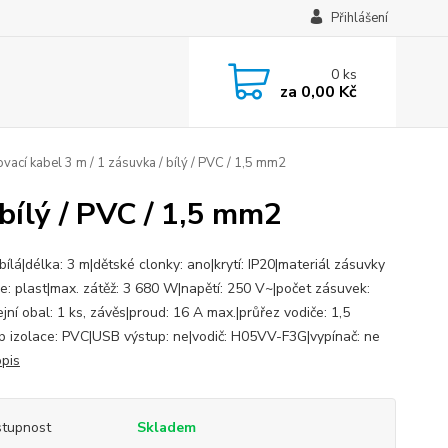
Přihlášení
0
ks
za
0,00 Kč
vací kabel 3 m / 1 zásuvka / bílý / PVC / 1,5 mm2
 bílý / PVC / 1,5 mm2
bílá|délka: 3 m|dětské clonky: ano|krytí: IP20|materiál zásuvky
ce: plast|max. zátěž: 3 680 W|napětí: 250 V~|počet zásuvek:
jní obal: 1 ks, závěs|proud: 16 A max.|průřez vodiče: 1,5
p izolace: PVC|USB výstup: ne|vodič: H05VV-F3G|vypínač: ne
opis
tupnost
Skladem