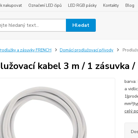
ak nakupovat
Označení LED čipů
LED RGB pásky
Kontakty
Blog
Hledat
rodlužky a zásuvky FRENCH
Domácí prodlužovací přívody
Prodlužo
lužovací kabel 3 m / 1 zásuvka /
barva: 
a vidli
1|prode
mm²|ty
celý p
Dos