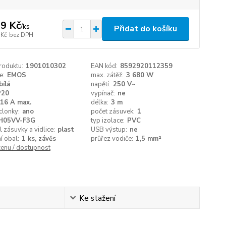
9 Kč
/
ks
Přidat do košíku
 Kč
bez DPH
roduktu:
1901010302
EAN kód:
8592920112359
e:
EMOS
max. zátěž:
3 680 W
bílá
napětí:
250 V~
P20
vypínač:
ne
16 A max.
délka:
3 m
clonky:
ano
počet zásuvek:
1
H05VV-F3G
typ izolace:
PVC
l zásuvky a vidlice:
plast
USB výstup:
ne
í obal:
1 ks, závěs
průřez vodiče:
1,5 mm²
cenu / dostupnost
Ke stažení