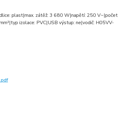
vidlice: plast|max. zátěž: 3 680 W|napětí: 250 V~|počet
,5 mm²|typ izolace: PVC|USB výstup: ne|vodič: H05VV-
.pdf