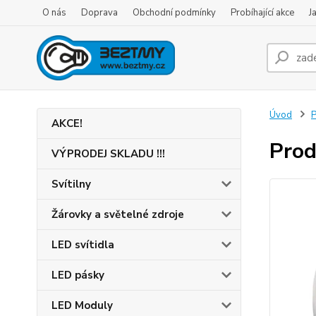
O nás
Doprava
Obchodní podmínky
Probíhající akce
J
Úvod
P
AKCE!
Prod
VÝPRODEJ SKLADU !!!
Svítilny
Žárovky a světelné zdroje
LED svítidla
LED pásky
LED Moduly