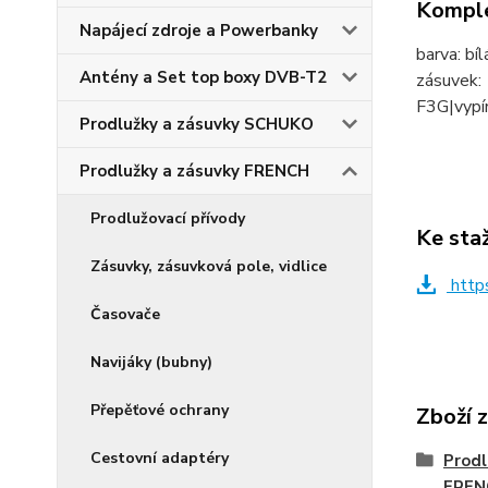
Komple
Napájecí zdroje a Powerbanky
barva: bí
Antény a Set top boxy DVB-T2
zásuvek: 
F3G|vypín
Prodlužky a zásuvky SCHUKO
Prodlužky a zásuvky FRENCH
Prodlužovací přívody
Ke sta
Zásuvky, zásuvková pole, vidlice
http
Časovače
Navijáky (bubny)
Přepěťové ochrany
Zboží 
Cestovní adaptéry
Prodl
FREN