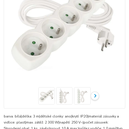
barva: bílá|délka: 3 m|dětské clonky: ano|krytí: IP20|materiál zásuvky a
vidlice: plast|max. zátěž: 2 300 W|napětí: 250 V~|počet zásuvek:
5|prodejní obal: 1 ks, závěs|proud: 10 A max.|průřez vodiče: 1,0 mm²|typ