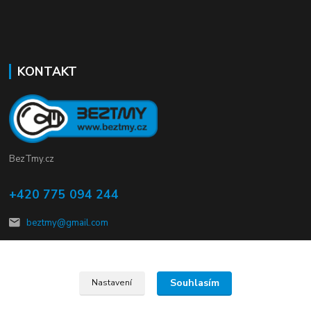
KONTAKT
BezTmy.cz
+420 775 094 244
beztmy@gmail.com
Souhlasím
Nastavení