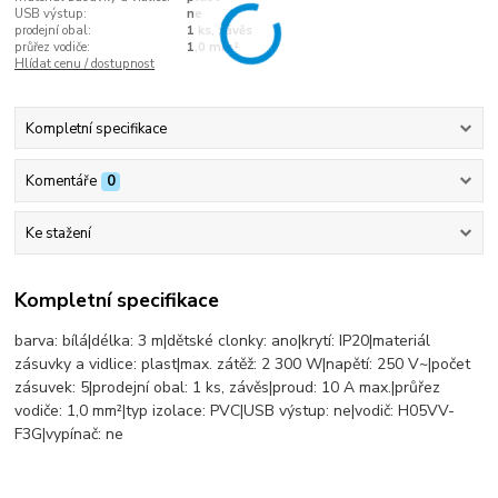
USB výstup:
ne
prodejní obal:
1 ks, závěs
průřez vodiče:
1,0 mm²
Hlídat cenu / dostupnost
Kompletní specifikace
Komentáře
0
Ke stažení
Kompletní specifikace
barva: bílá|délka: 3 m|dětské clonky: ano|krytí: IP20|materiál
zásuvky a vidlice: plast|max. zátěž: 2 300 W|napětí: 250 V~|počet
zásuvek: 5|prodejní obal: 1 ks, závěs|proud: 10 A max.|průřez
vodiče: 1,0 mm²|typ izolace: PVC|USB výstup: ne|vodič: H05VV-
F3G|vypínač: ne