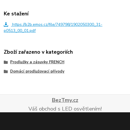
Ke stažení
https://b2b.emos.cz/file/749798/1902050300_31-
p0513_00_01.pdf
Zboží zařazeno v kategoriích
Prodlužky a zásuvky FRENCH
Domácí prodlužovací přívody
BezTmy.cz
Váš obchod s LED osvětlením!