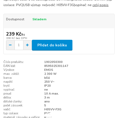
izolace: PVC|USB výstup: ne|vodič: H05VV-F3G|vypínač: ne
celý popis
Dostupnost
Skladem
239 Kč
/
ks
198 Kč
bez DPH
Přidat do košíku
Číslo produktu:
1902050300
EAN kód:
8595025301147
Výrobce:
EMOS
max. zátěž:
2 300 W
barva:
bílá
napětí:
250 V~
krytí:
IP20
vypínač:
ne
proud:
10 A max.
délka:
3 m
dětské clonky:
ano
počet zásuvek:
5
vodič:
H05VV-F3G
typ izolace:
PVC
materiál zásuvky a vidlice:
plast