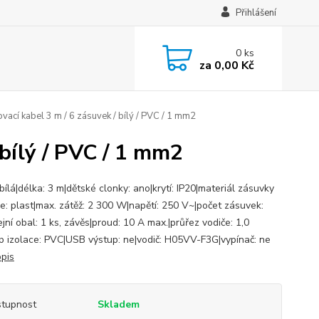
Přihlášení
0
ks
za
0,00 Kč
vací kabel 3 m / 6 zásuvek / bílý / PVC / 1 mm2
 bílý / PVC / 1 mm2
bílá|délka: 3 m|dětské clonky: ano|krytí: IP20|materiál zásuvky
ce: plast|max. zátěž: 2 300 W|napětí: 250 V~|počet zásuvek:
jní obal: 1 ks, závěs|proud: 10 A max.|průřez vodiče: 1,0
p izolace: PVC|USB výstup: ne|vodič: H05VV-F3G|vypínač: ne
opis
tupnost
Skladem