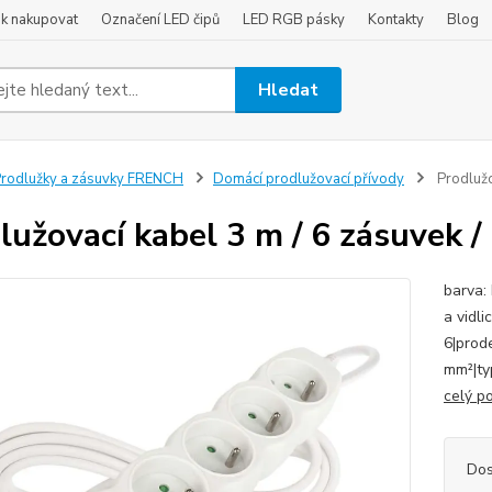
ak nakupovat
Označení LED čipů
LED RGB pásky
Kontakty
Blog
Hledat
rodlužky a zásuvky FRENCH
Domácí prodlužovací přívody
Prodlužo
lužovací kabel 3 m / 6 zásuvek /
barva: 
a vidli
6|prode
mm²|ty
celý p
Dos