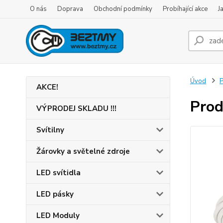
O nás
Doprava
Obchodní podmínky
Probíhající akce
J
Úvod
P
AKCE!
Prod
VÝPRODEJ SKLADU !!!
Svítilny
Žárovky a světelné zdroje
LED svítidla
LED pásky
LED Moduly