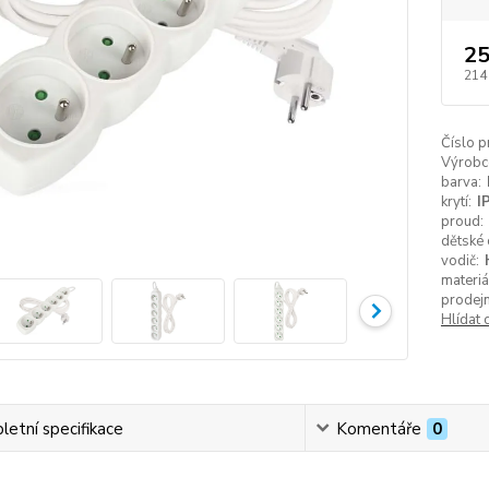
25
214
Číslo p
Výrobc
barva:
krytí:
I
proud:
dětské 
vodič:
materiá
prodejn
Hlídat 
etní specifikace
Komentáře
0