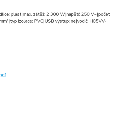
vidlice: plast|max. zátěž: 2 300 W|napětí: 250 V~|počet
,0 mm²|typ izolace: PVC|USB výstup: ne|vodič: H05VV-
pdf