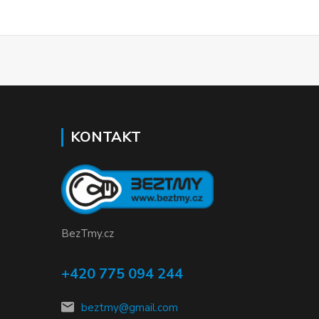
KONTAKT
BezTmy.cz
+420 775 094 244
beztmy@gmail.com