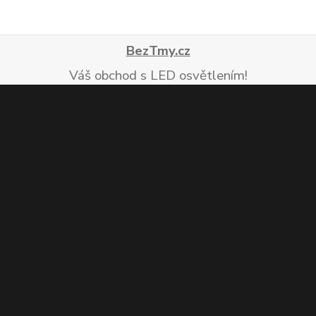
BezTmy.cz
Váš obchod s LED osvětlením!