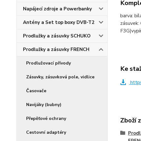
Komple
Napájecí zdroje a Powerbanky
barva: bí
Antény a Set top boxy DVB-T2
zásuvek: 
F3G|vypín
Prodlužky a zásuvky SCHUKO
Prodlužky a zásuvky FRENCH
Prodlužovací přívody
Ke sta
Zásuvky, zásuvková pole, vidlice
http
Časovače
Navijáky (bubny)
Přepěťové ochrany
Zboží 
Cestovní adaptéry
Prodl
FREN