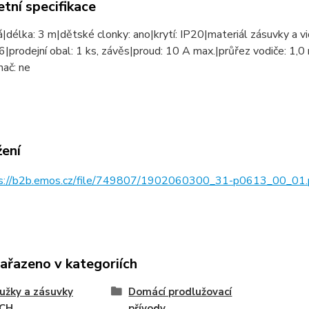
tní specifikace
lá|délka: 3 m|dětské clonky: ano|krytí: IP20|materiál zásuvky a 
6|prodejní obal: 1 ks, závěs|proud: 10 A max.|průřez vodiče: 1
ač: ne
žení
s://b2b.emos.cz/file/749807/1902060300_31-p0613_00_01.
zařazeno v kategoriích
užky a zásuvky
Domácí prodlužovací
CH
přívody