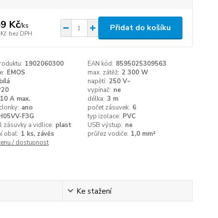
9 Kč
/
ks
Přidat do košíku
 Kč
bez DPH
roduktu:
1902060300
EAN kód:
8595025309563
e:
EMOS
max. zátěž:
2 300 W
bílá
napětí:
250 V~
P20
vypínač:
ne
10 A max.
délka:
3 m
clonky:
ano
počet zásuvek:
6
H05VV-F3G
typ izolace:
PVC
l zásuvky a vidlice:
plast
USB výstup:
ne
í obal:
1 ks, závěs
průřez vodiče:
1,0 mm²
cenu / dostupnost
Ke stažení