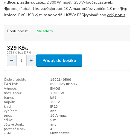
vidlice: plast|max. zátěž: 2 300 W|napětí: 250 V~|počet zásuvek:
4|prodejní obal: 1 ks, závěs|proud: 10 A max.|průřez vodiče: 1,0 mm²|typ
izolace: PVC|USB výstup: ne|vodič: H05VV-F3G|vypínač: ano
celý popis
Dostupnost
Skladem
329 Kč
/
ks
272 Kč
bez DPH
Přidat do košíku
Číslo produktu:
1902140500
EAN kód:
8595025301512
Výrobce:
EMOS
max. zátěž:
2 300 W
barva:
bílá
napětí:
250 V~
krytí:
IP20
vypínač:
ano
proud:
10 A max.
délka:
5 m
dětské clonky:
ano
počet zásuvek:
4
vodič:
H05VV-F3G