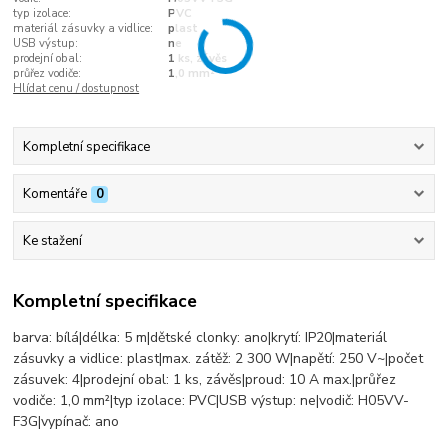
typ izolace:
PVC
materiál zásuvky a vidlice:
plast
USB výstup:
ne
prodejní obal:
1 ks, závěs
průřez vodiče:
1,0 mm²
Hlídat cenu / dostupnost
Kompletní specifikace
Komentáře
0
Ke stažení
Kompletní specifikace
barva: bílá|délka: 5 m|dětské clonky: ano|krytí: IP20|materiál
zásuvky a vidlice: plast|max. zátěž: 2 300 W|napětí: 250 V~|počet
zásuvek: 4|prodejní obal: 1 ks, závěs|proud: 10 A max.|průřez
vodiče: 1,0 mm²|typ izolace: PVC|USB výstup: ne|vodič: H05VV-
F3G|vypínač: ano