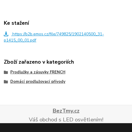
Ke stažení
https://b2b.emos.cz/file/749825/1902140500_31-
p1415_00_01.pdf
Zboží zařazeno v kategoriích
Prodlužky a zásuvky FRENCH
Domácí prodlužovací přívody
BezTmy.cz
Váš obchod s LED osvětlením!