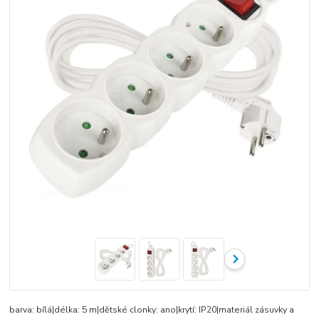
barva: bílá|délka: 5 m|dětské clonky: ano|krytí: IP20|materiál zásuvky a