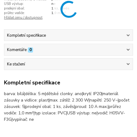
USB výstup:
ne
prodejní obal:
1 ks, závěs
průřez vodiče:
1,0 mm²
Hlídat cenu / dostupnost
Kompletní specifikace
Komentáře
0
Ke stažení
Kompletní specifikace
barva: bílá|délka: 5 m|dětské clonky: ano|krytí: IP20|materiál
zásuvky a vidlice: plast|max. zátěž: 2 300 W|napětí: 250 V~|počet
zásuvek: 5|prodejní obal: 1 ks, závěs|proud: 10 A max.|průřez
vodiče: 1,0 mm²|typ izolace: PVC|USB výstup: ne|vodič: H05VV-
F3G|vypínač: ne