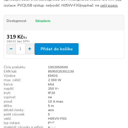
izolace: PVC|USB výstup: ne|vodič: H05VV-F3G|vypínač: ne
celý popis
Dostupnost
Skladem
319 Kč
/
ks
264 Kč
bez DPH
Přidat do košíku
Číslo produktu:
1902050500
EAN kód:
8595025301130
Výrobce:
EMOS
max. zátěž:
2 300 W
barva:
bílá
napětí:
250 V~
krytí:
IP20
vypínač:
ne
proud:
10 A max.
délka:
5 m
dětské clonky:
ano
počet zásuvek:
5
vodič:
H05VV-F3G
typ izolace:
PVC
materiál zásuvky a vidlice:
plast