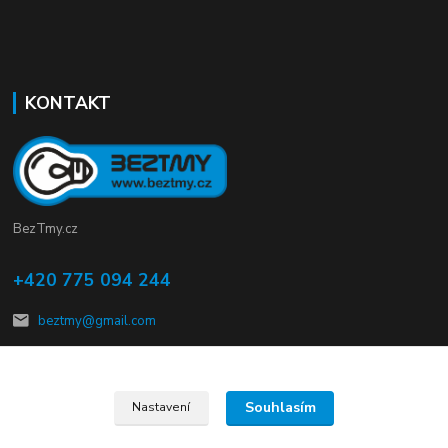
KONTAKT
BezTmy.cz
+420 775 094 244
beztmy@gmail.com
Souhlasím
Nastavení