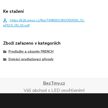
Ke stažení
https://b2b.emos.cz/file/749800/1902050500_31-
p0515_00_01.pdf
Zboží zařazeno v kategoriích
Prodlužky a zásuvky FRENCH
Domácí prodlužovací přívody
BezTmy.cz
Váš obchod s LED osvětlením!