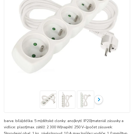
barva: bílá|délka: 5 m|dětské clonky: ano|krytí: IP20|materiál zásuvky a
vidlice: plast|max. zátěž: 2 300 W|napětí: 250 V~|počet zásuvek:
5|prodejní obal: 1 ks, závěs|proud: 10 A max.|průřez vodiče: 1,0 mm²|typ