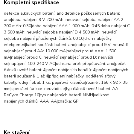
Kompletní specifikace
detekce alkalických baterií: ano|detekce poškozených baterií:
ano|doba nabíjení 9 V 200 mAh: neuvádí se|doba nabíjení AA 2
700 mAh: 0:30|doba nabíjení AAA 1 000 mAh: 0:45|doba nabíjení C
3 500 mAh: neuvádí se|doba nabíjení D 4 500 mAh: neuvádí
se|doba nabíjení přiložených článků: 00:10|druh nabíječky:
inteligentní|kabel součástí balení: ano|nabíjecí proud 9 V: neuvádí
se|nabíjecí proud AA: 10 000 mA|nabíjecí proud AAA: 1 500
mA|nabíjecí proud C: neuvádí se|nabíjecí proud D: neuvádí
se|napájení: 100–240 V AC|ochrana proti přepólování: ano|počet
článků uvnitř balení: 4|počet nabíjecích kanálů: 4|počet nabíjených
baterií současně: 1 až 4|připojení nabíječky: oddělený síťový
kabel|prodejní obal: 1 ks, papírová krabička|rozměr: 156 × 92 × 35
mm|speciální funkce: neuvádí se|typ článků uvnitř balení: AA
ReCyko Charge 10|typ nabíjených baterií: NiMH|velikosti
nabíjených článků: AAA, AA|značka: GP
Ke stažení