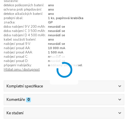
současně:
detekce poškozených baterií:
ano
ochrana proti přepólování:
ano
detekce alkalických baterií:
ano
prodejní obal:
1 ks, papírová krabička
značka:
GP
doba nabíjení 9 V 200 mAh:
neuvádí se
doba nabíjení C 3 500 mAh:
neuvádí se
doba nabíjení D 4 500 mAh:
neuvádí se
kabel součástí balení:
ano
nabíjecí proud 9 V:
neuvádí se
nabíjecí proud AA:
10 000 mA
nabíjecí proud AAA:
1 500 mA
nabíjecí proud C:
neuvádí se
nabíjecí proud D:
neuvádí se
připojení nabíječky:
oddělený síťový kabel
Hlídat cenu / dostupnost
Kompletní specifikace
Komentáře
0
Ke stažení