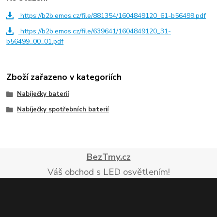
https://b2b.emos.cz/file/881354/1604849120_61-b56499.pdf
https://b2b.emos.cz/file/639641/1604849120_31-
b56499_00_01.pdf
Zboží zařazeno v kategoriích
Nabíječky baterií
Nabíječky spotřebních baterií
BezTmy.cz
Váš obchod s LED osvětlením!