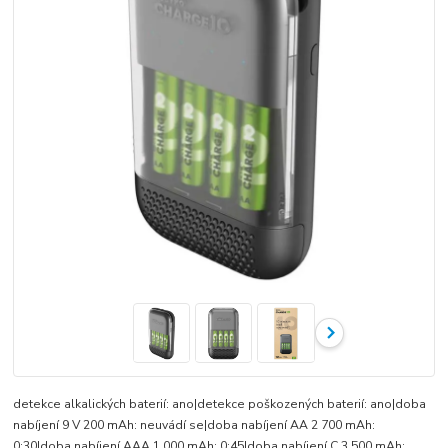
detekce alkalických baterií: ano|detekce poškozených baterií: ano|doba
nabíjení 9 V 200 mAh: neuvádí se|doba nabíjení AA 2 700 mAh:
0:30|doba nabíjení AAA 1 000 mAh: 0:45|doba nabíjení C 3 500 mAh: