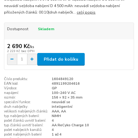
neuvádí se|doba nabíjení D 4 500 mAh: neuvádí se|doba nabíjení
přiložených článků: 00:10|druh nabíječk...
celý popis
Dostupnost
Skladem
2 690 Kč
/
ks
2 223 Kč
bez DPH
Přidat do košíku
Číslo produktu:
1604849120
EAN kód:
4891199204616
Výrobce:
GP
napájení:
100–240 V AC
rozměr:
156 × 92 × 35 mm
speciální funkce:
neuvádí se
druh nabíječky:
inteligentní
velikosti nabíjených článků:
AAA, AA
typ nabíjených baterií:
NiMH
počet článků uvnitř balení:
4
typ článků uvnitř balení:
AA ReCyko Charge 10
počet nabíjecích kanálů:
4
počet nabíjených baterií
1 až 4