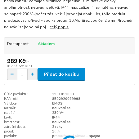
barva kabelu: černá|další funkce: ne|délka: 10 m|dětské clonky:
ano|hmotnost: neuvádí se|krytí: IP44|max. zatížení navinutého: neuvádí
se|napětí: 230 V~|počet zásuvek: 1|prodejní obal: 1 ks, fólie|produkt:
prodlužovací přívod – spojka|proud: 16 A|průřez vodiče: 2,5 mm²|rozměr:
neuvádí se|tepelná poj...
celý popis
Dostupnost
Skladem
989 Kč
/
ks
817 Kč
bez DPH
Přidat do košíku
Číslo produktu:
1901011003
EAN kód:
8592920069998
Výrobce:
EMOS
rozměr:
neuvádí se
napětí:
230 V~
krytí:
IP44
hmotnost:
neuvádí se
záruční doba:
2 roky
proud:
16 A
produkt:
prodlužovací přívod – spojka