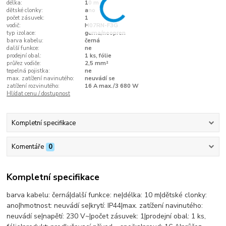
délka:
10 m
dětské clonky:
ano
počet zásuvek:
1
vodič:
H07RN-F3G
typ izolace:
guma/neopren
barva kabelu:
černá
další funkce:
ne
prodejní obal:
1 ks, fólie
průřez vodiče:
2,5 mm²
tepelná pojistka:
ne
max. zatížení navinutého:
neuvádí se
zatížení rozvinutého:
16 A max./3 680 W
Hlídat cenu / dostupnost
Kompletní specifikace
Komentáře
0
Kompletní specifikace
barva kabelu: černá|další funkce: ne|délka: 10 m|dětské clonky:
ano|hmotnost: neuvádí se|krytí: IP44|max. zatížení navinutého:
neuvádí se|napětí: 230 V~|počet zásuvek: 1|prodejní obal: 1 ks,