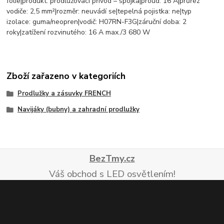
fólie|produkt: prodlužovací přívod – spojka|proud: 16 A|průřez
vodiče: 2,5 mm²|rozměr: neuvádí se|tepelná pojistka: ne|typ
izolace: guma/neopren|vodič: H07RN-F3G|záruční doba: 2
roky|zatížení rozvinutého: 16 A max./3 680 W
Zboží zařazeno v kategoriích
Prodlužky a zásuvky FRENCH
Navijáky (bubny) a zahradní prodlužky
BezTmy.cz
Váš obchod s LED osvětlením!