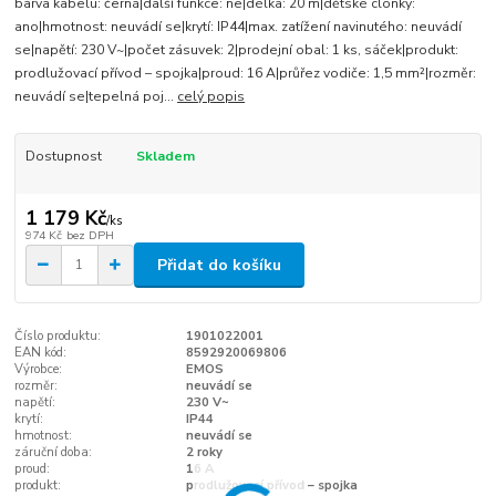
barva kabelu: černá|další funkce: ne|délka: 20 m|dětské clonky:
ano|hmotnost: neuvádí se|krytí: IP44|max. zatížení navinutého: neuvádí
se|napětí: 230 V~|počet zásuvek: 2|prodejní obal: 1 ks, sáček|produkt:
prodlužovací přívod – spojka|proud: 16 A|průřez vodiče: 1,5 mm²|rozměr:
neuvádí se|tepelná poj...
celý popis
Dostupnost
Skladem
1 179 Kč
/
ks
974 Kč
bez DPH
Přidat do košíku
Číslo produktu:
1901022001
EAN kód:
8592920069806
Výrobce:
EMOS
rozměr:
neuvádí se
napětí:
230 V~
krytí:
IP44
hmotnost:
neuvádí se
záruční doba:
2 roky
proud:
16 A
produkt:
prodlužovací přívod – spojka