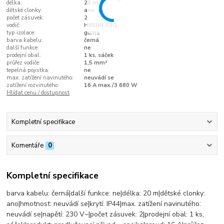
délka:
20 m
dětské clonky:
ano
počet zásuvek:
2
vodič:
H05RR-F3G
typ izolace:
guma
barva kabelu:
černá
další funkce:
ne
prodejní obal:
1 ks, sáček
průřez vodiče:
1,5 mm²
tepelná pojistka:
ne
max. zatížení navinutého:
neuvádí se
zatížení rozvinutého:
16 A max./3 680 W
Hlídat cenu / dostupnost
Kompletní specifikace
Komentáře
0
Kompletní specifikace
barva kabelu: černá|další funkce: ne|délka: 20 m|dětské clonky:
ano|hmotnost: neuvádí se|krytí: IP44|max. zatížení navinutého:
neuvádí se|napětí: 230 V~|počet zásuvek: 2|prodejní obal: 1 ks,