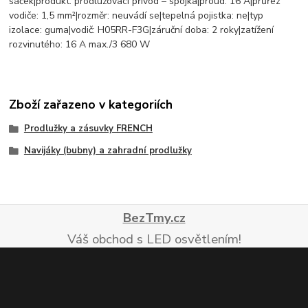
sáček|produkt: prodlužovací přívod – spojka|proud: 16 A|průřez
vodiče: 1,5 mm²|rozměr: neuvádí se|tepelná pojistka: ne|typ
izolace: guma|vodič: H05RR-F3G|záruční doba: 2 roky|zatížení
rozvinutého: 16 A max./3 680 W
Zboží zařazeno v kategoriích
Prodlužky a zásuvky FRENCH
Navijáky (bubny) a zahradní prodlužky
BezTmy.cz
Váš obchod s LED osvětlením!