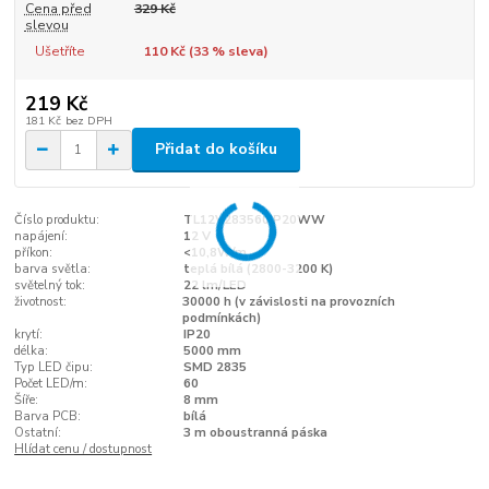
Cena před
329 Kč
slevou
Ušetříte
110 Kč (
33
% sleva)
219 Kč
181 Kč
bez DPH
Přidat do košíku
Číslo produktu:
TL12V283560IP20WW
napájení:
12 V
příkon:
<10,8W/m
barva světla:
teplá bílá (2800-3200 K)
světelný tok:
22 lm/LED
životnost:
30000 h (v závislosti na provozních
podmínkách)
krytí:
IP20
délka:
5000 mm
Typ LED čipu:
SMD 2835
Počet LED/m:
60
Šíře:
8 mm
Barva PCB:
bílá
Ostatní:
3 m oboustranná páska
Hlídat cenu / dostupnost