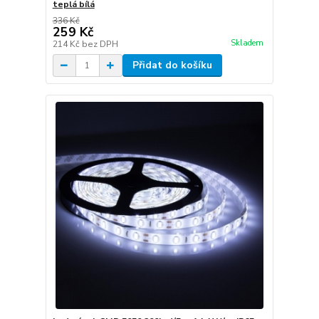
teplá bílá
336 Kč
259 Kč
Skladem
214 Kč
bez DPH
Přidat do košíku