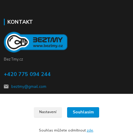
KONTAKT
BezTmy.cz
+420 775 094 244
beztmy@gmail.com
Souhlasím
Nastavení
© Copyright 2012 – 2026 kalMmach s.r.o.
Souhlas můžete odmítnout
zde
.