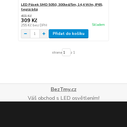
LED Pásek SMD 5050, 300led/5m, 14,4 W/m, IP65,
teplá bílá
401 Kč
309 Kč
Skladem
255 Kč
bez DPH
Přidat do košíku
strana
z 1
BezTmy.cz
Váš obchod s LED osvětlením!