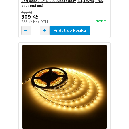
Led pásek SMD 5050 300led/5m, 14,4 W/m, IP65,
studená bílá
456 Kč
309 Kč
Skladem
255 Kč
bez DPH
Přidat do košíku