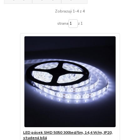
Zobrazuji 1-4 z 4
strana
z 1
LED pásek SMD 5050 300led/5m, 14,4 W/m, IP20,
studená bílá