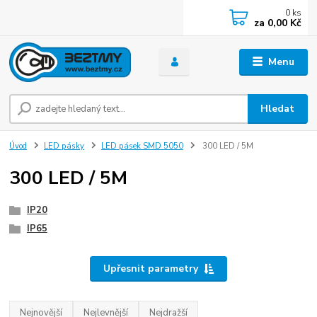
0
ks
za
0,00 Kč
Menu
Hledat
Úvod
LED pásky
LED pásek SMD 5050
300 LED / 5M
300 LED / 5M
IP20
IP65
Upřesnit parametry
Nejnovější
Nejlevnější
Nejdražší