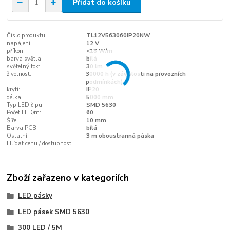
Přidat do košíku
Číslo produktu:
TL12V563060IP20NW
napájení:
12 V
příkon:
<18 W/m
barva světla:
bílá
světelný tok:
30 lm
životnost:
30000 h (v závislosti na provozních
podmínkách)
krytí:
IP20
délka:
5000 mm
Typ LED čipu:
SMD 5630
Počet LED/m:
60
Šíře:
10 mm
Barva PCB:
bílá
Ostatní:
3 m oboustranná páska
Hlídat cenu / dostupnost
Zboží zařazeno v kategoriích
LED pásky
LED pásek SMD 5630
300 LED / 5M