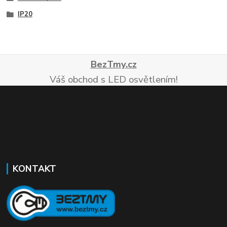
IP20
BezTmy.cz
Váš obchod s LED osvětlením!
KONTAKT