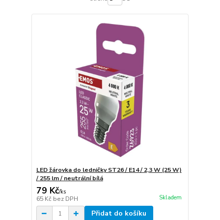
LED žárovka do ledničky ST26 / E14 / 2,3 W (25 W)
/ 255 lm / neutrální bílá
79 Kč
/
ks
Skladem
65 Kč
bez DPH
Přidat do košíku