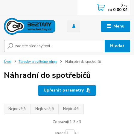
0
ks
za
0,00 Kč
Menu
Hledat
Úvod
Žárovky a světelné zdroje
Náhradní do spotřebičů
Náhradní do spotřebičů
Upřesnit parametry
Nejnovější
Nejlevnější
Nejdražší
Zobrazuji 1-3 z 3
strana
z 1