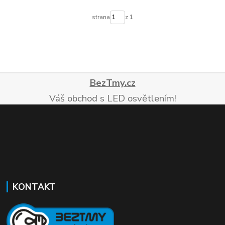
strana
z 1
BezTmy.cz
Váš obchod s LED osvětlením!
KONTAKT