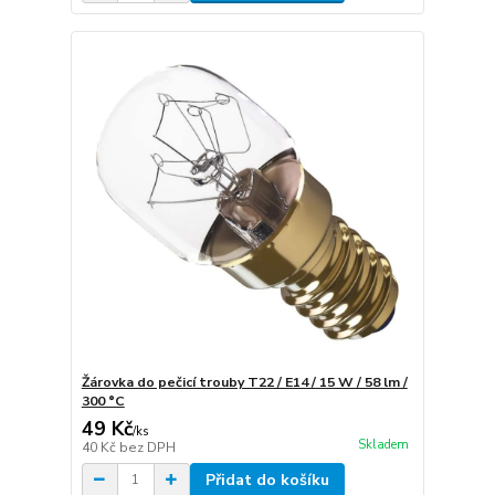
Žárovka do pečicí trouby T22 / E14 / 15 W / 58 lm /
300 °C
49 Kč
/
ks
Skladem
40 Kč
bez DPH
Přidat do košíku