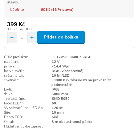
slevou
Ušetříte
60 Kč (
13
% sleva)
399 Kč
330 Kč
bez DPH
Přidat do košíku
Číslo produktu:
TL12V505060IP65RGB
napájení:
12 V
příkon:
<14,4 W/m
barva světla:
RGB (vícebarevné)
světelný tok:
10 lm/LED
životnost:
30000 h (v závislosti na provozních
podmínkách)
krytí:
IP65
délka:
5000 mm
Typ LED čipu:
SMD 5050
Počet LED/m:
60
Vyzařovací úhel LED čip:
120 st
Šíře:
10 mm
Barva PCB:
bílá
Ostatní:
3 m oboustranná páska
Hlídat cenu / dostupnost