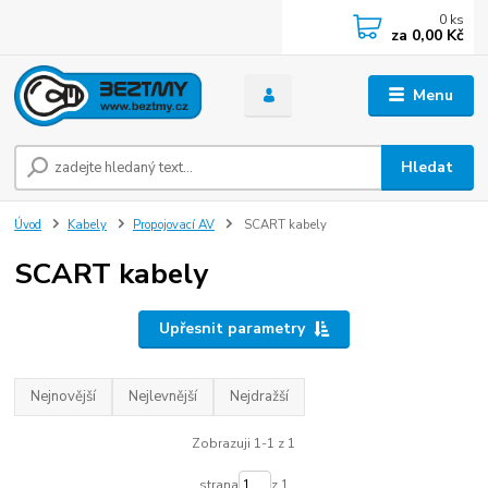
0
ks
za
0,00 Kč
Menu
Hledat
Úvod
Kabely
Propojovací AV
SCART kabely
SCART kabely
Upřesnit parametry
Nejnovější
Nejlevnější
Nejdražší
Zobrazuji 1-1 z 1
strana
z 1