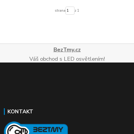
strana
z 1
BezTmy.cz
Váš obchod s LED osvětlením!
KONTAKT