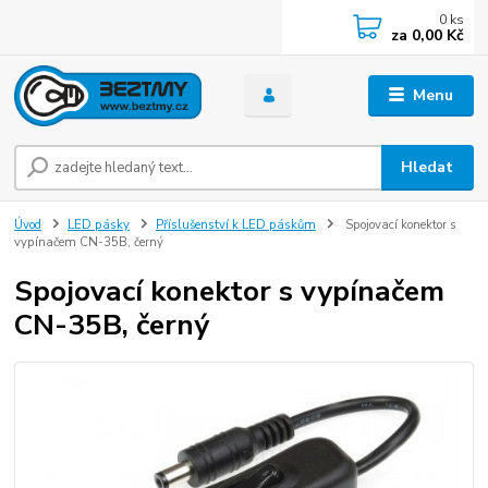
0
ks
za
0,00 Kč
Menu
Hledat
Úvod
LED pásky
Příslušenství k LED páskům
Spojovací konektor s
vypínačem CN-35B, černý
Spojovací konektor s vypínačem
CN-35B, černý