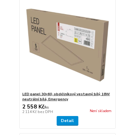
LED panel 30×60, obdélníkový vestavný bílý, 18W
neutrální bílá, Emergency
2 558 Kč
/
ks
Není skladem
2 114 Kč
bez DPH
Detail