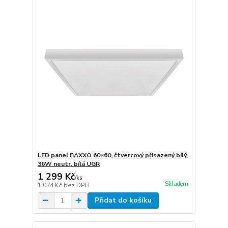
LED panel BAXXO 60×60, čtvercový přisazený bílý,
36W neutr. bílá UGR
1 299 Kč
/
ks
Skladem
1 074 Kč
bez DPH
Přidat do košíku