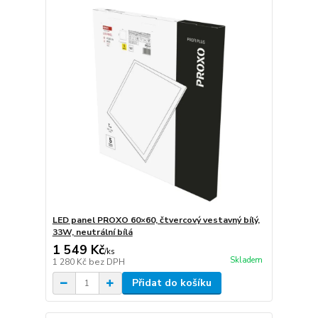
LED panel PROXO 60×60, čtvercový vestavný bílý,
33W, neutrální bílá
1 549 Kč
/
ks
Skladem
1 280 Kč
bez DPH
Přidat do košíku