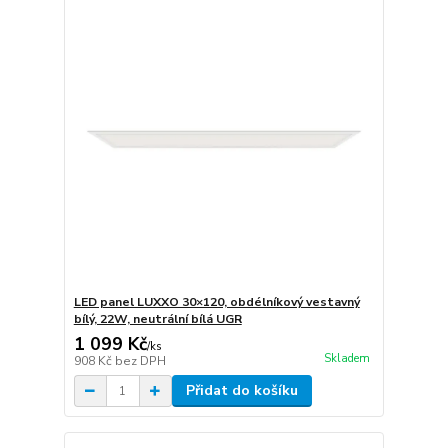
LED panel LUXXO 30×120, obdélníkový vestavný
bílý, 22W, neutrální bílá UGR
1 099 Kč
/
ks
Skladem
908 Kč
bez DPH
Přidat do košíku