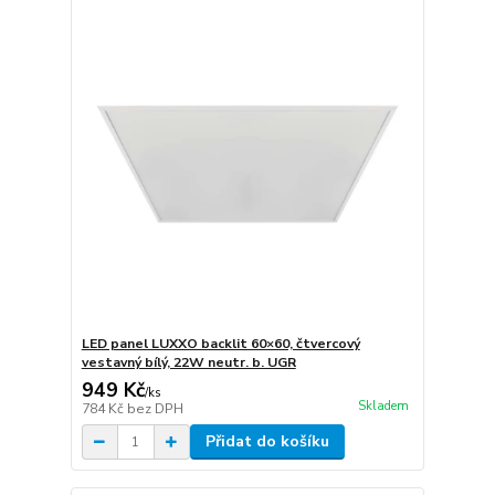
LED panel LUXXO backlit 60×60, čtvercový
vestavný bílý, 22W neutr. b. UGR
949 Kč
/
ks
Skladem
784 Kč
bez DPH
Přidat do košíku