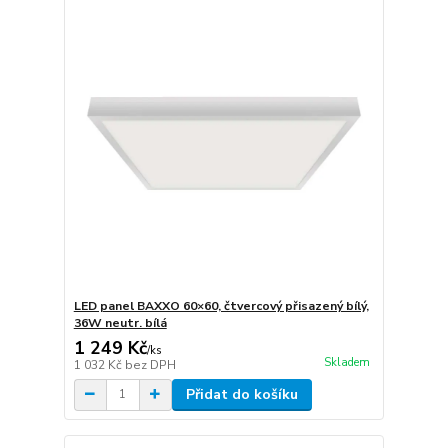
LED panel BAXXO 60×60, čtvercový přisazený bílý,
36W neutr. bílá
1 249 Kč
/
ks
Skladem
1 032 Kč
bez DPH
Přidat do košíku