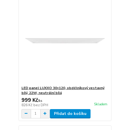
LED panel LUXXO 30×120, obdélníkový vestavný
bílý, 22W, neutrální bílá
999 Kč
/
ks
Skladem
826 Kč
bez DPH
Přidat do košíku