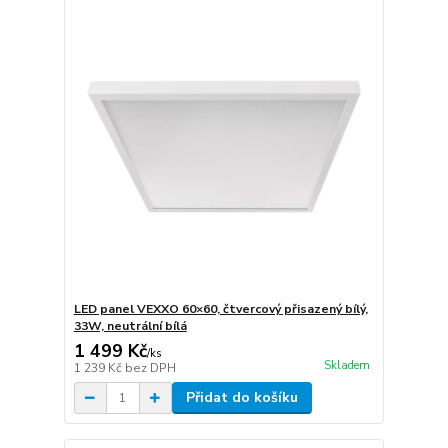
LED panel VEXXO 60×60, čtvercový přisazený bílý,
33W, neutrální bílá
1 499 Kč
/
ks
Skladem
1 239 Kč
bez DPH
Přidat do košíku