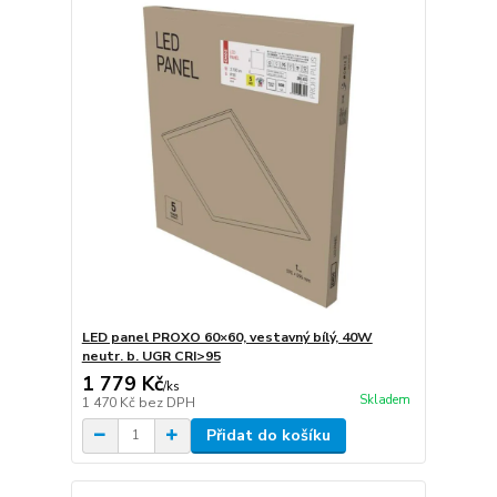
LED panel PROXO 60×60, vestavný bílý, 40W
neutr. b. UGR CRI>95
1 779 Kč
/
ks
Skladem
1 470 Kč
bez DPH
Přidat do košíku