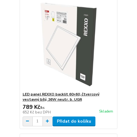
LED panel REXXO backlit 60×60, čtvercový
vestavný bílý, 36W neutr. b. UGR
789 Kč
/
ks
Skladem
652 Kč
bez DPH
Přidat do košíku