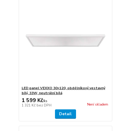
LED panel VEXXO 30×120, obdélníkový vestavný
bílý, 33W, neutrální bílá
1 599 Kč
/
ks
Není skladem
1 321 Kč
bez DPH
Detail