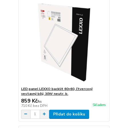
LED panel LEXXO backlit 60×60, čtvercový
vestavný bílý, 30W neutr. b.
859 Kč
/
ks
Skladem
710 Kč
bez DPH
Přidat do košíku