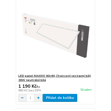
LED panel MAXXO 60×60, čtvercový vestavný bílý,
36W neutrální bílá
1 190 Kč
/
ks
Skladem
983 Kč
bez DPH
Přidat do košíku