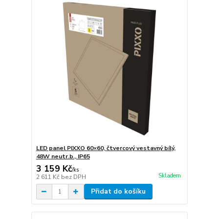
LED panel PIXXO 60×60, čtvercový vestavný bílý,
48W neutr.b., IP65
3 159 Kč
/
ks
Skladem
2 611 Kč
bez DPH
Přidat do košíku