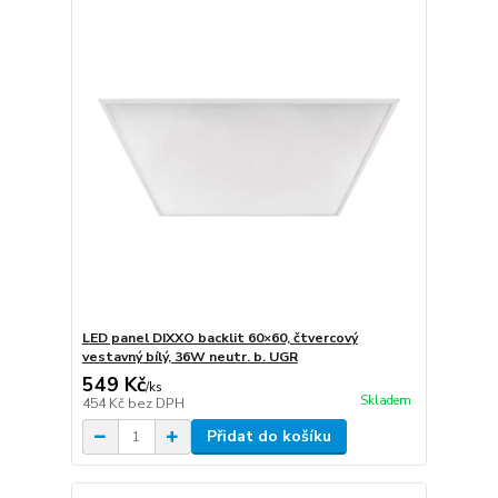
LED panel DIXXO backlit 60×60, čtvercový
vestavný bílý, 36W neutr. b. UGR
549 Kč
/
ks
Skladem
454 Kč
bez DPH
Přidat do košíku