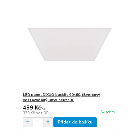
LED panel DIXXO backlit 60×60, čtvercový
vestavný bílý, 36W neutr. b.
459 Kč
/
ks
Skladem
379 Kč
bez DPH
Přidat do košíku