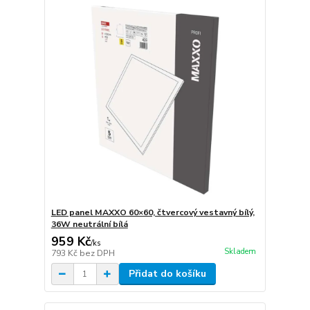
LED panel MAXXO 60×60, čtvercový vestavný bílý,
36W neutrální bílá
959 Kč
/
ks
Skladem
793 Kč
bez DPH
Přidat do košíku