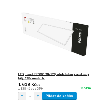
LED panel PROXO 30×120, obdélníkový vestavný
bílý, 33W neutr. b.
1 619 Kč
/
ks
Skladem
1 338 Kč
bez DPH
Přidat do košíku