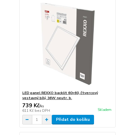
LED panel REXXO backlit 60×60, čtvercový
vestavný bílý, 36W neutr. b.
739 Kč
/
ks
Skladem
611 Kč
bez DPH
Přidat do košíku