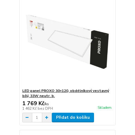
LED panel PROXO 30×120, obdélníkový vestavný
bílý, 33W neutr. b.
1 769 Kč
/
ks
Skladem
1 462 Kč
bez DPH
Přidat do košíku