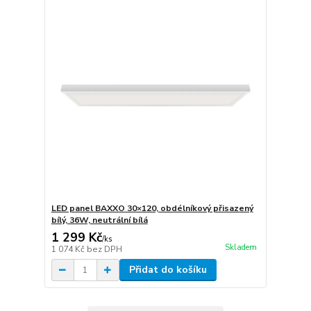
LED panel BAXXO 30×120, obdélníkový přisazený
bílý, 36W, neutrální bílá
1 299 Kč
/
ks
Skladem
1 074 Kč
bez DPH
Přidat do košíku