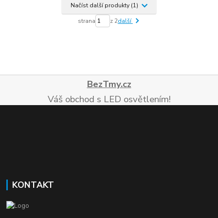
Načíst další produkty (1)
strana
z 2
další
BezTmy.cz
Váš obchod s LED osvětlením!
KONTAKT