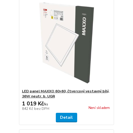
LED panel MAXXO 60×60, čtvercový vestavný bílý,
36W neutr. b. UGR
1 019 Kč
/
ks
Není skladem
842 Kč
bez DPH
Detail