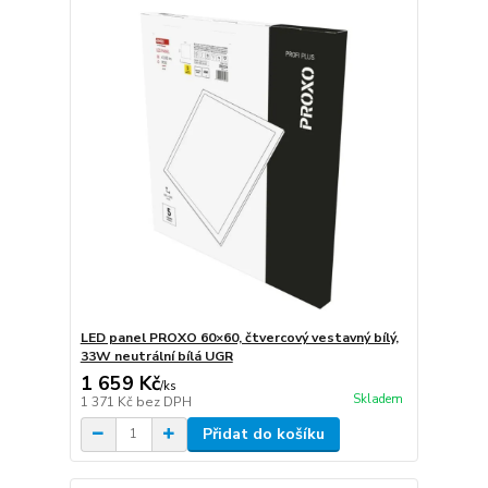
LED panel PROXO 60×60, čtvercový vestavný bílý,
33W neutrální bílá UGR
1 659 Kč
/
ks
Skladem
1 371 Kč
bez DPH
Přidat do košíku