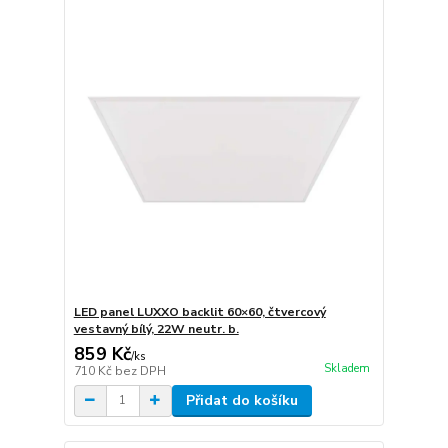
LED panel LUXXO backlit 60×60, čtvercový
vestavný bílý, 22W neutr. b.
859 Kč
/
ks
Skladem
710 Kč
bez DPH
Přidat do košíku