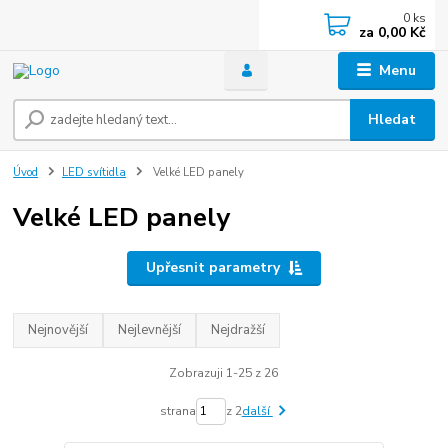
0
ks
za
0,00 Kč
Menu
Hledat
Úvod
LED svítidla
Velké LED panely
Velké LED panely
Upřesnit parametry
Nejnovější
Nejlevnější
Nejdražší
Zobrazuji 1-25 z 26
strana
z 2
další