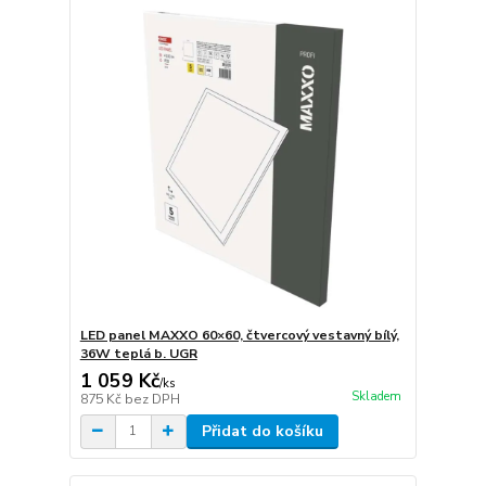
LED panel MAXXO 60×60, čtvercový vestavný bílý,
36W teplá b. UGR
1 059 Kč
/
ks
Skladem
875 Kč
bez DPH
Přidat do košíku