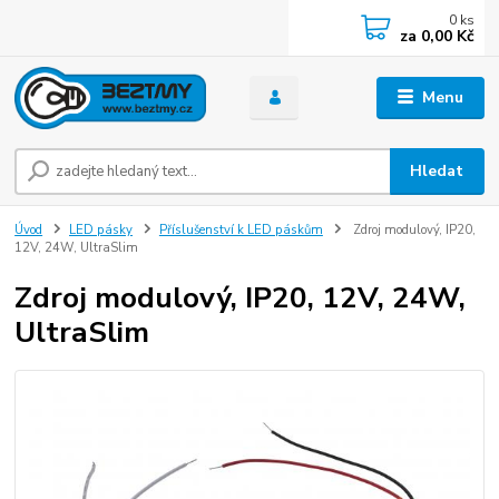
0
ks
za
0,00 Kč
Menu
Hledat
Úvod
LED pásky
Příslušenství k LED páskům
Zdroj modulový, IP20,
12V, 24W, UltraSlim
Zdroj modulový, IP20, 12V, 24W,
UltraSlim