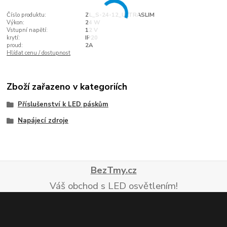
Číslo produktu:
ZL_S-24-12_ULTRASLIM
Výkon:
24 W
Vstupní napětí:
12 V
krytí:
IP20
proud:
2A
Hlídat cenu / dostupnost
Zboží zařazeno v kategoriích
Příslušenství k LED páskům
Napájecí zdroje
BezTmy.cz
Váš obchod s LED osvětlením!