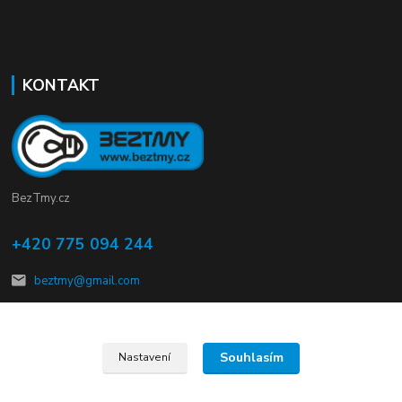
KONTAKT
BezTmy.cz
+420 775 094 244
beztmy@gmail.com
Souhlasím
Nastavení