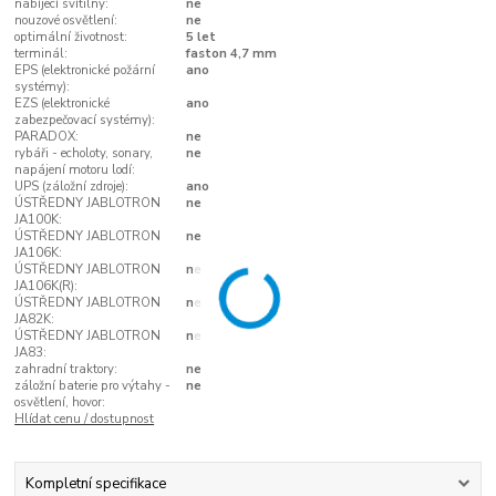
nabíjecí svítilny:
ne
nouzové osvětlení:
ne
optimální životnost:
5 let
terminál:
faston 4,7 mm
EPS (elektronické požární
ano
systémy):
EZS (elektronické
ano
zabezpečovací systémy):
PARADOX:
ne
rybáři - echoloty, sonary,
ne
napájení motoru lodí:
UPS (záložní zdroje):
ano
ÚSTŘEDNY JABLOTRON
ne
JA100K:
ÚSTŘEDNY JABLOTRON
ne
JA106K:
ÚSTŘEDNY JABLOTRON
ne
JA106K(R):
ÚSTŘEDNY JABLOTRON
ne
JA82K:
ÚSTŘEDNY JABLOTRON
ne
JA83:
zahradní traktory:
ne
záložní baterie pro výtahy -
ne
osvětlení, hovor:
Hlídat cenu / dostupnost
Kompletní specifikace