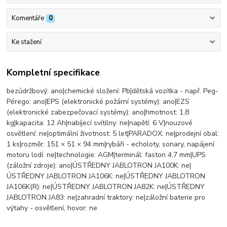
Komentáře
0
Ke stažení
Kompletní specifikace
bezúdržbový: ano|chemické složení: Pb|dětská vozítka - např. Peg-
Pérego: ano|EPS (elektronické požární systémy): ano|EZS
(elektronické zabezpečovací systémy): ano|hmotnost: 1,8
kg|kapacita: 12 Ah|nabíjecí svítilny: ne|napětí: 6 V|nouzové
osvětlení: ne|optimální životnost: 5 let|PARADOX: ne|prodejní obal:
1 ks|rozměr: 151 × 51 × 94 mm|rybáři - echoloty, sonary, napájení
motoru lodí: ne|technologie: AGM|terminál: faston 4,7 mm|UPS
(záložní zdroje): ano|ÚSTŘEDNY JABLOTRON JA100K: ne|
ÚSTŘEDNY JABLOTRON JA106K: ne|ÚSTŘEDNY JABLOTRON
JA106K(R): ne|ÚSTŘEDNY JABLOTRON JA82K: ne|ÚSTŘEDNY
JABLOTRON JA83: ne|zahradní traktory: ne|záložní baterie pro
výtahy - osvětlení, hovor: ne