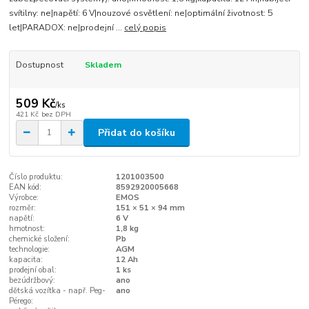
svítilny: ne|napětí: 6 V|nouzové osvětlení: ne|optimální životnost: 5
let|PARADOX: ne|prodejní ...
celý popis
Dostupnost
Skladem
509 Kč
/
ks
421 Kč
bez DPH
Přidat do košíku
Číslo produktu:
1201003500
EAN kód:
8592920005668
Výrobce:
EMOS
rozměr:
151 × 51 × 94 mm
napětí:
6 V
hmotnost:
1,8 kg
chemické složení:
Pb
technologie:
AGM
kapacita:
12 Ah
prodejní obal:
1 ks
bezúdržbový:
ano
dětská vozítka - např. Peg-
ano
Pérego: