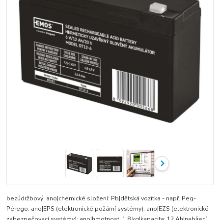
bezúdržbový: ano|chemické složení: Pb|dětská vozítka - např. Peg-
Pérego: ano|EPS (elektronické požární systémy): ano|EZS (elektronické
zabezpečovací systémy): ano|hmotnost: 1,8 kg|kapacita: 12 Ah|nabíjecí