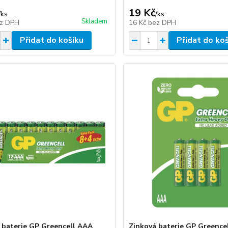
19 Kč
/
ks
/
ks
Skladem
z DPH
16 Kč
bez DPH
Přidat do košíku
Přidat do ko
 baterie GP Greencell AAA
Zinková baterie GP Greence