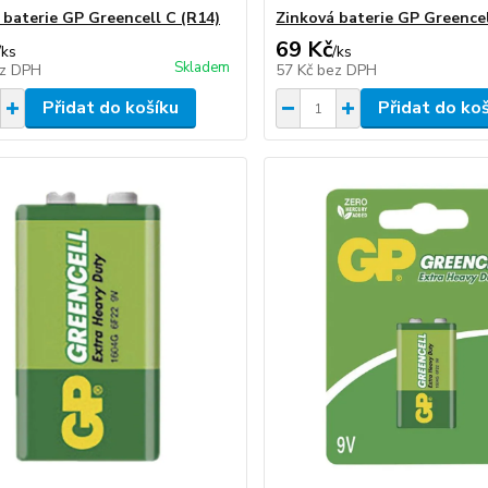
 baterie GP Greencell C (R14)
Zinková baterie GP Greencel
69 Kč
/
ks
/
ks
Skladem
z DPH
57 Kč
bez DPH
Přidat do košíku
Přidat do ko