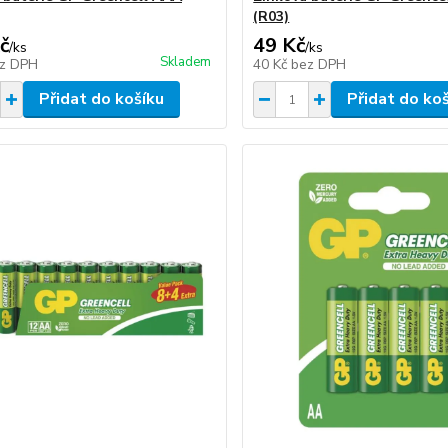
(R03)
č
49 Kč
/
ks
/
ks
Skladem
z DPH
40 Kč
bez DPH
Přidat do košíku
Přidat do ko