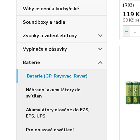
(R03)
Váhy osobní a kuchyňské
119 K
98 Kč
be
Soundboxy a rádia
Zvonky a videotelefony
Vypínače a zásuvky
Baterie
Baterie (GP, Rayovac, Raver)
Náhradní akumulátory do
svítilen
Akumulátory olověné do EZS,
EPS, UPS
Pro nouzové osvětlení