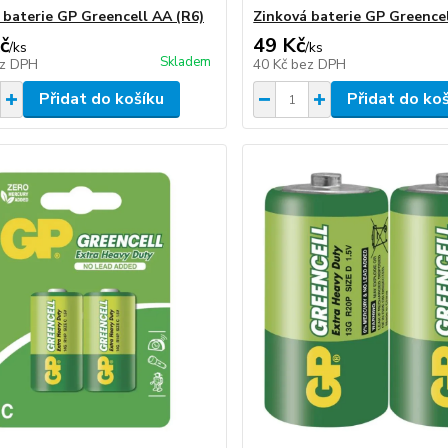
 baterie GP Greencell AA (R6)
Zinková baterie GP Greencel
č
49 Kč
/
ks
/
ks
Skladem
z DPH
40 Kč
bez DPH
Přidat do košíku
Přidat do ko