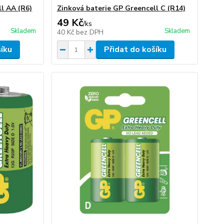
l AA (R6)
Zinková baterie GP Greencell C (R14)
49 Kč
/
ks
Skladem
Skladem
40 Kč
bez DPH
šíku
Přidat do košíku