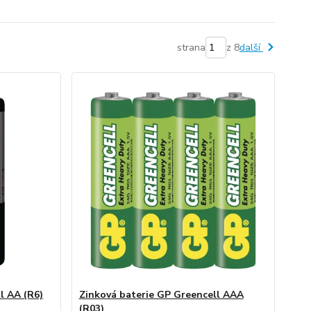
strana
z 8
další
l AA (R6)
Zinková baterie GP Greencell AAA
(R03)