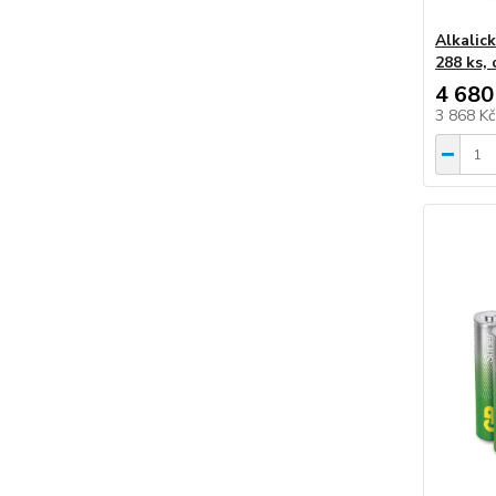
Alkalic
288 ks, 
4 680
3 868 K