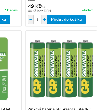
49 Kč
/
ks
Skladem
Skladem
40 Kč
bez DPH
šíku
Přidat do košíku
ll AAA
Zinková baterie GP Greencell AA (R6)