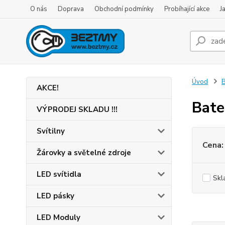
O nás
Doprava
Obchodní podmínky
Probíhající akce
J
Úvod
B
AKCE!
Bate
VÝPRODEJ SKLADU !!!
Svítilny
Cena:
Žárovky a světelné zdroje
LED svítidla
Skl
LED pásky
LED Moduly