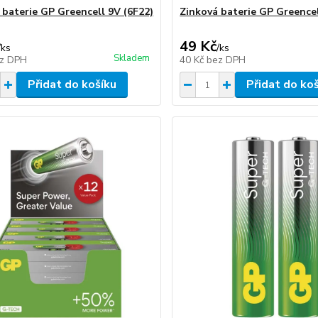
 baterie GP Greencell 9V (6F22)
Zinková baterie GP Greencel
49 Kč
/
ks
/
ks
Skladem
z DPH
40 Kč
bez DPH
Přidat do košíku
Přidat do ko