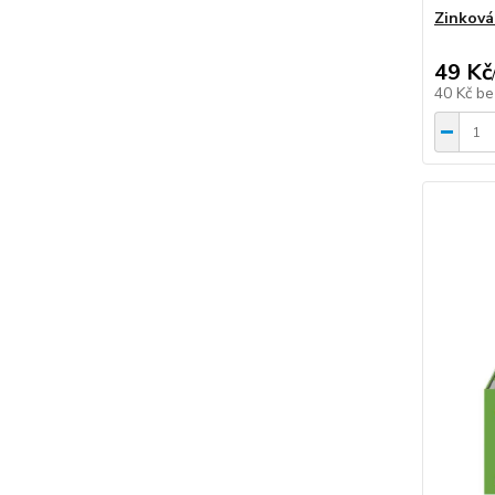
Zinková
49 Kč
40 Kč
be