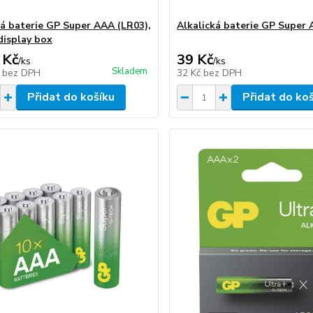
ká baterie GP Super AAA (LR03),
Alkalická baterie GP Super
display box
 Kč
39 Kč
/
ks
/
ks
Skladem
č
bez DPH
32 Kč
bez DPH
Přidat do košíku
Přidat do ko