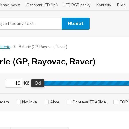
ak nakupovat
Označení LED čipů
LED RGB pásky
Kontakty
Blog
Hledat
aterie
Baterie (GP, Rayovac, Raver)
rie (GP, Rayovac, Raver)
Kč
Od
adem
Novinka
Akce
Doprava ZDARMA
TOP 