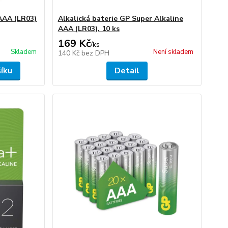
 AAA (LR03)
Alkalická baterie GP Super Alkaline
AAA (LR03), 10 ks
169 Kč
/
ks
Skladem
Není skladem
140 Kč
bez DPH
šíku
Detail