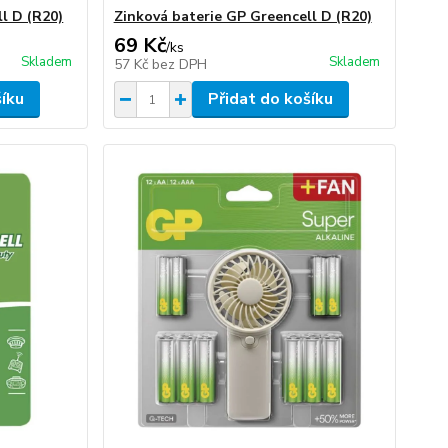
l D (R20)
Zinková baterie GP Greencell D (R20)
69 Kč
/
ks
Skladem
Skladem
57 Kč
bez DPH
šíku
Přidat do košíku