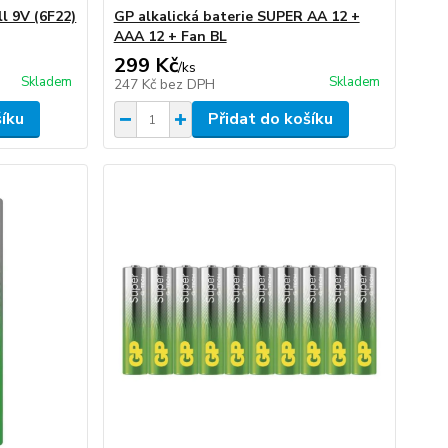
l 9V (6F22)
GP alkalická baterie SUPER AA 12 +
AAA 12 + Fan BL
299 Kč
/
ks
Skladem
Skladem
247 Kč
bez DPH
šíku
Přidat do košíku