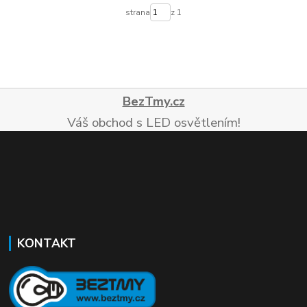
strana
z 1
BezTmy.cz
Váš obchod s LED osvětlením!
KONTAKT