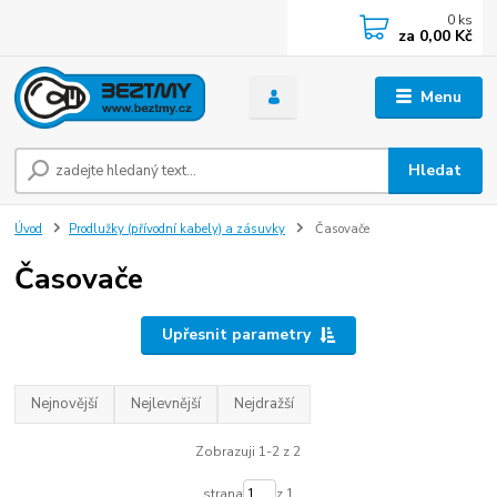
0
ks
za
0,00 Kč
Menu
Hledat
Úvod
Prodlužky (přívodní kabely) a zásuvky
Časovače
Časovače
Upřesnit parametry
Nejnovější
Nejlevnější
Nejdražší
Zobrazuji 1-2 z 2
strana
z 1