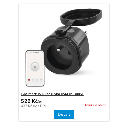
GoSmart WiFi zásuvka IP44 IP-3005F
529 Kč
/
ks
Není skladem
437 Kč
bez DPH
Detail