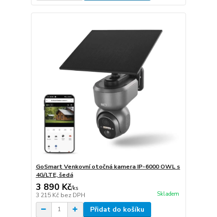
GoSmart Venkovní otočná kamera IP-6000 OWL s
4G/LTE, šedá
3 890 Kč
/
ks
Skladem
3 215 Kč
bez DPH
Přidat do košíku