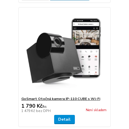
GoSmart Otočná kamera IP-110 CUBE s Wi-Fi
1 790 Kč
/
ks
Není skladem
1 479 Kč
bez DPH
Detail