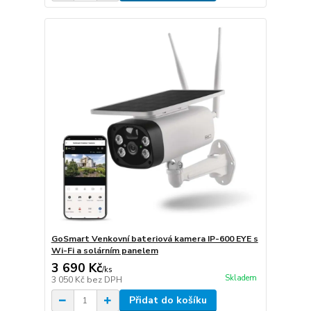
GoSmart Venkovní bateriová kamera IP-600 EYE s
Wi-Fi a solárním panelem
3 690 Kč
/
ks
Skladem
3 050 Kč
bez DPH
Přidat do košíku