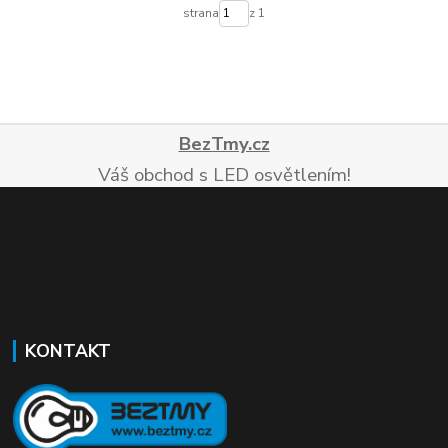
strana
z 1
BezTmy.cz
Váš obchod s LED osvětlením!
KONTAKT