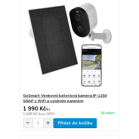
GoSmart Venkovní bateriová kamera IP-1150
SNAP s WiFi a solárním panelem
1 990 Kč
/
ks
Skladem
1 645 Kč
bez DPH
Přidat do košíku