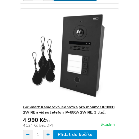
GoSmart Kamerová jednotka pro monitor IP880B
2WIRE a videotelefon IP-880A 2WIRE, 3 tlač.
4 990 Kč
/
ks
Skladem
4 124 Kč
bez DPH
Přidat do košíku