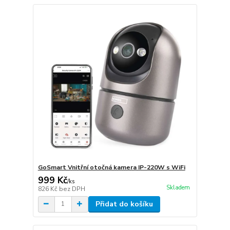
GoSmart Vnitřní otočná kamera IP-220W s WiFi
999 Kč
/
ks
Skladem
826 Kč
bez DPH
Přidat do košíku