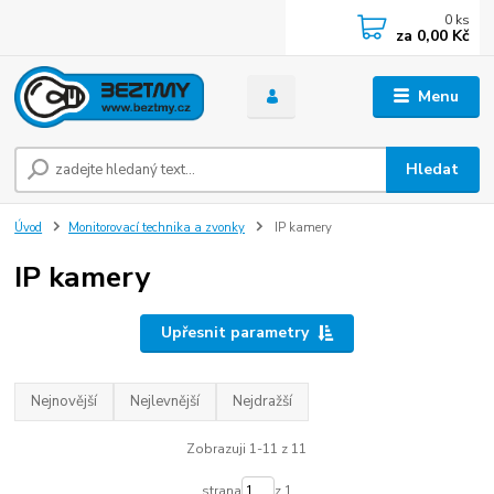
0
ks
za
0,00 Kč
Menu
Hledat
Úvod
Monitorovací technika a zvonky
IP kamery
IP kamery
Upřesnit parametry
Nejnovější
Nejlevnější
Nejdražší
Zobrazuji 1-11 z 11
strana
z 1