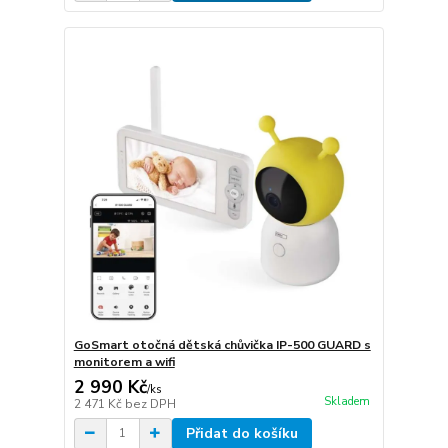
GoSmart otočná dětská chůvička IP-500 GUARD s
monitorem a wifi
2 990 Kč
/
ks
Skladem
2 471 Kč
bez DPH
Přidat do košíku