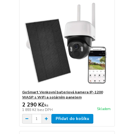
GoSmart Venkovní bateriová kamera IP-1200
WASP s WiFi a solárním panelem
2 290 Kč
/
ks
Skladem
1 893 Kč
bez DPH
Přidat do košíku