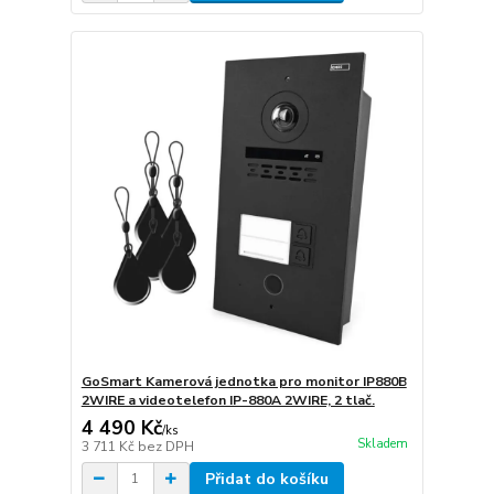
GoSmart Kamerová jednotka pro monitor IP880B
2WIRE a videotelefon IP-880A 2WIRE, 2 tlač.
4 490 Kč
/
ks
Skladem
3 711 Kč
bez DPH
Přidat do košíku