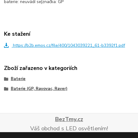
baterie: neuvádí se|značka: GP
Ke stažení
https://b2b.emos.cz/file/400/1043039221_61-b3392f1.pdf
Zboží zařazeno v kategoriích
Baterie
Baterie (GP, Rayovac, Raver)
BezTmy.cz
Váš obchod s LED osvětlením!