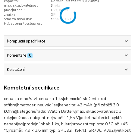
kapacita:
42 mAh (při zátěži 3,0 kOhm)
max. skladovatelnost:
3 roky
prodejní obal:
1 ks, blistr
značka:
GP
cena za množství:
cena za 1 ks
Hlídat cenu / dostupnost
Kompletní specifikace
Komentáře
0
Ke stažení
Kompletní specifikace
cena za množství: cena za 1 ks|chemické složení: oxid
stříbra|hmotnost: neuvádí se|kapacita: 42 mAh (při zátěži 3,0
kOhm)|kategorie/řada: Watch Battery|max. skladovatelnost: 3
roky|možnost nabíjení: ne|napětí: 1,55 V|počet nabíjecích cyklů:
nenabíjecí|prodejní obal: 1 ks, blistr|provozní teplota: 0 °C až +45
°C|rozměr: 7,9 × 3,6 mm|typ: GP 392F (SR41, SR736, V392)|velikost