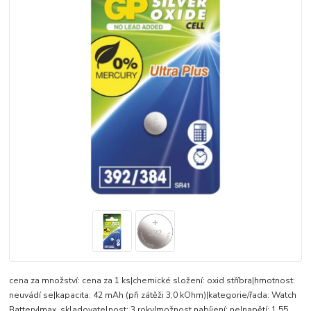
cena za množství: cena za 1 ks|chemické složení: oxid stříbra|hmotnost:
neuvádí se|kapacita: 42 mAh (při zátěži 3,0 kOhm)|kategorie/řada: Watch
Battery|max. skladovatelnost: 3 roky|možnost nabíjení: ne|napětí: 1,55