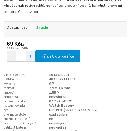
V|počet nabíjecích cyklů: nenabíjecí|prodejní obal: 1 ks, blistr|provozní
teplota: 0 ...
celý popis
Dostupnost
Skladem
69 Kč
/
ks
57 Kč
bez DPH
Přidat do košíku
Číslo produktu:
1043039221
EAN kód:
4891199111846
Výrobce:
GP
rozměr:
7,9 × 3,6 mm
napětí:
1,55 V
hmotnost:
neuvádí se
provozní teplota:
0 °C až +45 °C
kategorie/řada:
Watch Battery
typ:
GP 392F (SR41, SR736, V392)
chemické složení:
oxid stříbra
možnost nabíjení:
ne
počet nabíjecích cyklů:
nenabíjecí
velikost baterie:
neuvádí se