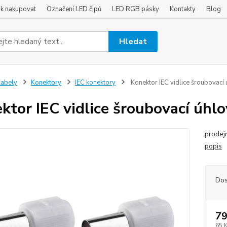
ak nakupovat
Označení LED čipů
LED RGB pásky
Kontakty
Blog
Hledat
abely
Konektory
IEC konektory
Konektor IEC vidlice šroubovací
ktor IEC vidlice šroubovací úhl
prodejn
popis
Dos
79
65 