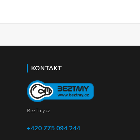
KONTAKT
BezTmy.cz
+420 775 094 244