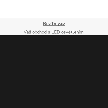
BezTmy.cz
Váš obchod s LED osvětlením!