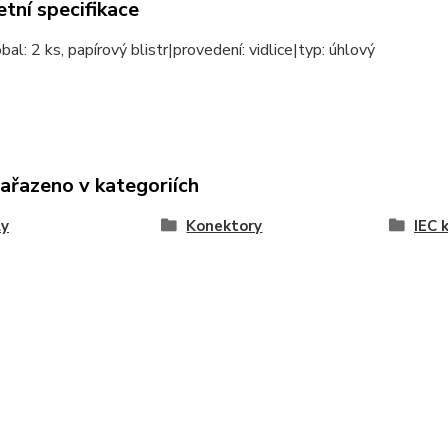
tní specifikace
bal: 2 ks, papírový blistr|provedení: vidlice|typ: úhlový
zařazeno v kategoriích
ly
Konektory
IEC 