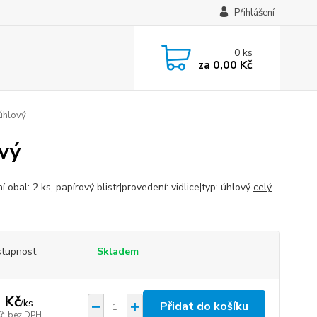
Přihlášení
0
ks
za
0,00 Kč
 úhlový
ový
í obal: 2 ks, papírový blistr|provedení: vidlice|typ: úhlový
celý
tupnost
Skladem
 Kč
/
ks
Přidat do košíku
Kč
bez DPH