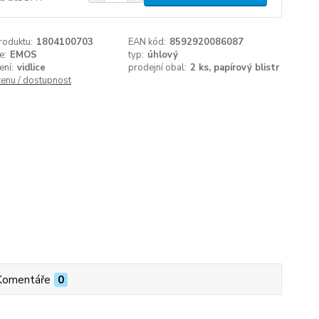
roduktu:
1804100703
EAN kód:
8592920086087
e:
EMOS
typ:
úhlový
ení:
vidlice
prodejní obal:
2 ks, papírový blistr
cenu / dostupnost
Komentáře
0