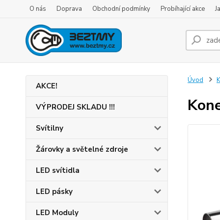
O nás
Doprava
Obchodní podmínky
Probíhající akce
J
Úvod
K
AKCE!
Kone
VÝPRODEJ SKLADU !!!
Svítilny
Žárovky a světelné zdroje
LED svítidla
LED pásky
LED Moduly