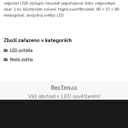
se|počet USB výstupů: neuvádí se|pohybové čidlo: ne|prodejní
obal: 1 ks, blistr|režim svícení: High/Low/off|rozměr: 80 × 57 × 80
mm|vypínač: ano|zdroj světla: LED
Zboží zařazeno v kategoriích
LED svítidla
Noční světla
BezTmy.cz
Váš obchod s LED osvětlením!