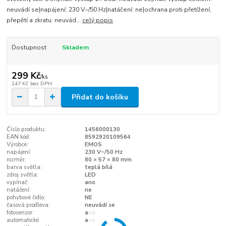
neuvádí se|napájení: 230 V~/50 Hz|natáčení: ne|ochrana proti přetížení,
přepětí a zkratu: neuvád...
celý popis
Dostupnost
Skladem
299 Kč
/
ks
247 Kč
bez DPH
Přidat do košíku
Číslo produktu:
1456000130
EAN kód:
8592920109564
Výrobce:
EMOS
napájení:
230 V~/50 Hz
rozměr:
80 × 57 × 80 mm
barva světla:
teplá bílá
zdroj světla:
LED
vypínač:
ano
natáčení:
ne
pohybové čidlo:
NE
časová prodleva:
neuvádí se
fotosenzor:
ano
automatické
ano