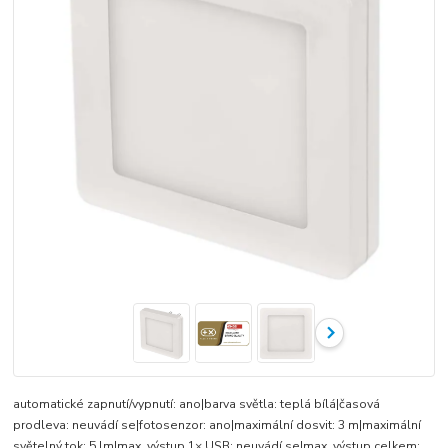
automatické zapnutí/vypnutí: ano|barva světla: teplá bílá|časová
prodleva: neuvádí se|fotosenzor: ano|maximální dosvit: 3 m|maximální
světelný tok: 5 lm|max. výstup 1× USB: neuvádí se|max. výstup celkem: