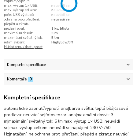
zapnutí/vypnutí:
max. výstup 1× USB:
neuvádí se
max. výstup celkem:
neuvádí se
počet USB výstupů:
neuvádí se
ochrana proti přetížení,
neuvádí se
přepětí a zkratu:
prodejní obal:
1 ks, blistr
maximální dosvit:
3 m
maximální světelný tok:
5 lm
režim svícení:
High/Low/off
Hlídat cenu / dostupnost
Kompletní specifikace
Komentáře
0
Kompletní specifikace
automatické zapnutí/vypnutí: ano|barva světla: teplá bílá|časová
prodleva: neuvádí se|fotosenzor: ano|maximální dosvit: 3
m|maximální světelný tok: 5 lm|max. výstup 1× USB: neuvádí
se|max. výstup celkem: neuvádí se|napájení: 230 V~/50
Hz|natáčení: ne|ochrana proti přetížení, přepětí a zkratu: neuvádí