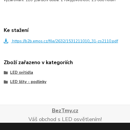
Ke stažení
https://b2b.emos.cz/file/2632/1531211010_31-zs2110.pdf
Zboží zařazeno v kategoriích
LED svítidla
LED lišty - podlinky
BezTmy.cz
Váš obchod s LED osvětlením!