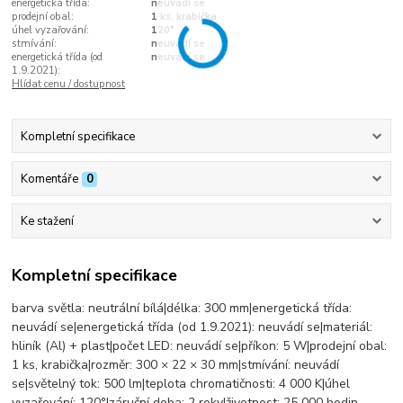
energetická třída:
neuvádí se
prodejní obal:
1 ks, krabička
úhel vyzařování:
120°
stmívání:
neuvádí se
energetická třída (od
neuvádí se
1.9.2021):
Hlídat cenu / dostupnost
Kompletní specifikace
Komentáře
0
Ke stažení
Kompletní specifikace
barva světla: neutrální bílá|délka: 300 mm|energetická třída:
neuvádí se|energetická třída (od 1.9.2021): neuvádí se|materiál:
hliník (Al) + plast|počet LED: neuvádí se|příkon: 5 W|prodejní obal:
1 ks, krabička|rozměr: 300 × 22 × 30 mm|stmívání: neuvádí
se|světelný tok: 500 lm|teplota chromatičnosti: 4 000 K|úhel
vyzařování: 120°|záruční doba: 2 roky|životnost: 25 000 hodin