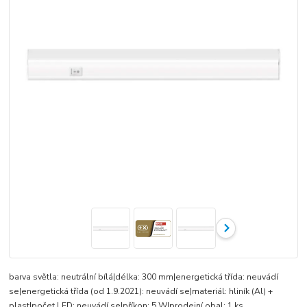
barva světla: neutrální bílá|délka: 300 mm|energetická třída: neuvádí
se|energetická třída (od 1.9.2021): neuvádí se|materiál: hliník (Al) +
plast|počet LED: neuvádí se|příkon: 5 W|prodejní obal: 1 ks,