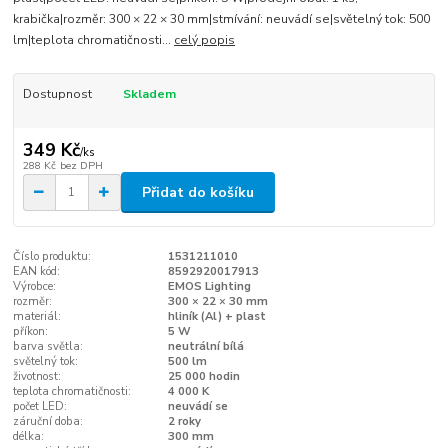
krabička|rozměr: 300 × 22 × 30 mm|stmívání: neuvádí se|světelný tok: 500
lm|teplota chromatičnosti...
celý popis
Dostupnost
Skladem
349 Kč
/
ks
288 Kč
bez DPH
Přidat do košíku
Číslo produktu:
1531211010
EAN kód:
8592920017913
Výrobce:
EMOS Lighting
rozměr:
300 × 22 × 30 mm
materiál:
hliník (Al) + plast
příkon:
5 W
barva světla:
neutrální bílá
světelný tok:
500 lm
životnost:
25 000 hodin
teplota chromatičnosti:
4 000 K
počet LED:
neuvádí se
záruční doba:
2 roky
délka:
300 mm