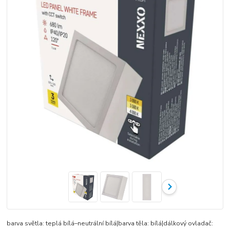
barva světla: teplá bílá–neutrální bílá|barva těla: bílá|dálkový ovladač: