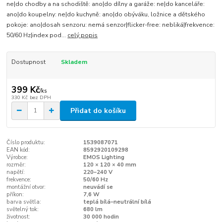
ne|do chodby a na schodiště: ano|do dílny a garáže: ne|do kanceláře:
ano|do koupelny: ne|do kuchyně: ano|do obýváku, ložnice a dětského
pokoje: ano|dosah senzoru: nemá senzor|flicker-free: nebliká|frekvence:
50/60 Hz|index pod...
celý popis
Dostupnost
Skladem
399 Kč
/
ks
330 Kč
bez DPH
Přidat do košíku
Číslo produktu:
1539087071
EAN kód:
8592920109298
Výrobce:
EMOS Lighting
rozměr:
120 × 120 × 40 mm
napětí:
220–240 V
frekvence:
50/60 Hz
montážní otvor:
neuvádí se
příkon:
7,6 W
barva světla:
teplá bílá–neutrální bílá
světelný tok:
680 lm
životnost:
30 000 hodin