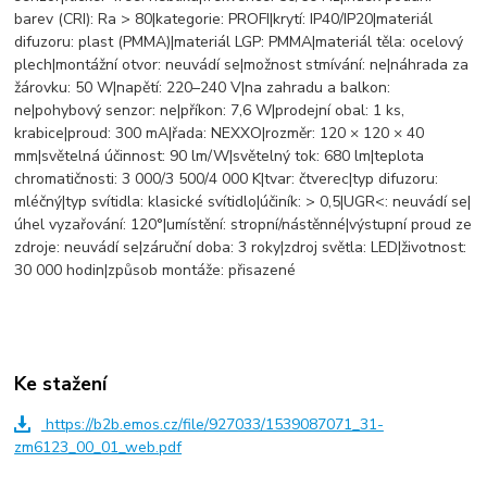
barev (CRI): Ra > 80|kategorie: PROFI|krytí: IP40/IP20|materiál
difuzoru: plast (PMMA)|materiál LGP: PMMA|materiál těla: ocelový
plech|montážní otvor: neuvádí se|možnost stmívání: ne|náhrada za
žárovku: 50 W|napětí: 220–240 V|na zahradu a balkon:
ne|pohybový senzor: ne|příkon: 7,6 W|prodejní obal: 1 ks,
krabice|proud: 300 mA|řada: NEXXO|rozměr: 120 × 120 × 40
mm|světelná účinnost: 90 lm/W|světelný tok: 680 lm|teplota
chromatičnosti: 3 000/3 500/4 000 K|tvar: čtverec|typ difuzoru:
mléčný|typ svítidla: klasické svítidlo|účiník: > 0,5|UGR<: neuvádí se|
úhel vyzařování: 120°|umístění: stropní/nástěnné|výstupní proud ze
zdroje: neuvádí se|záruční doba: 3 roky|zdroj světla: LED|životnost:
30 000 hodin|způsob montáže: přisazené
Ke stažení
https://b2b.emos.cz/file/927033/1539087071_31-
zm6123_00_01_web.pdf