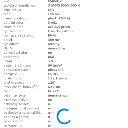
krytí:
IP40/IP20
teplota chromatičnosti:
3 000/3 500/4 000 K
zdroj světla:
LED
tvar:
čtverec
materiál difuzoru:
plast (PMMA)
záruční doba:
3 roky
materiál těla:
ocelový plech
typ svítidla:
klasické svítidlo
náhrada za žárovku:
50 W
proud:
300 mA
typ difuzoru:
mléčný
UGR<:
neuvádí se
dálkový ovladač:
ne
barva těla:
bílá
účiník:
> 0,5
světelná účinnost:
90 lm/W
způsob montáže:
přisazené
Kategorie:
PROFI
prodejní obal:
1 ks, krabice
úhel vyzařování:
120°
index podání barev (CRI):
Ra > 80
řada:
NEXXO
dosah senzoru:
nemá senzor
možnost stmívání:
ne
pohybový senzor:
ne
výstupní proud ze zdroje:
neuvádí se
do chodby a na schodiště:
ano
do dílny a garáže:
ne
do kanceláře:
ano
do koupelny:
ne