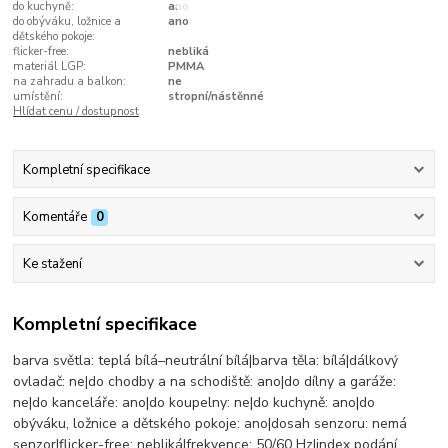
do kuchyně:
ano
do obýváku, ložnice a
ano
dětského pokoje:
flicker-free:
nebliká
materiál LGP:
PMMA
na zahradu a balkon:
ne
umístění:
stropní/nástěnné
Hlídat cenu / dostupnost
Kompletní specifikace
Komentáře
0
Ke stažení
Kompletní specifikace
barva světla: teplá bílá–neutrální bílá|barva těla: bílá|dálkový
ovladač: ne|do chodby a na schodiště: ano|do dílny a garáže:
ne|do kanceláře: ano|do koupelny: ne|do kuchyně: ano|do
obýváku, ložnice a dětského pokoje: ano|dosah senzoru: nemá
senzor|flicker-free: nebliká|frekvence: 50/60 Hz|index podání