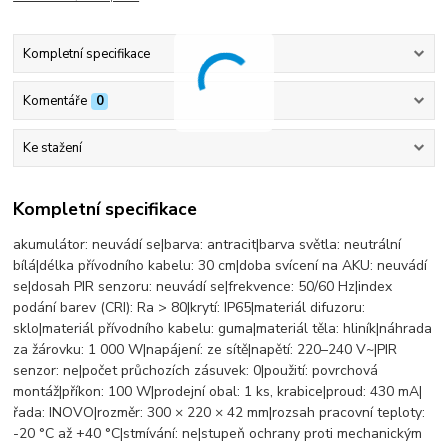
Kompletní specifikace
Komentáře
0
Ke stažení
Kompletní specifikace
akumulátor: neuvádí se|barva: antracit|barva světla: neutrální
bílá|délka přívodního kabelu: 30 cm|doba svícení na AKU: neuvádí
se|dosah PIR senzoru: neuvádí se|frekvence: 50/60 Hz|index
podání barev (CRI): Ra > 80|krytí: IP65|materiál difuzoru:
sklo|materiál přívodního kabelu: guma|materiál těla: hliník|náhrada
za žárovku: 1 000 W|napájení: ze sítě|napětí: 220–240 V~|PIR
senzor: ne|počet průchozích zásuvek: 0|použití: povrchová
montáž|příkon: 100 W|prodejní obal: 1 ks, krabice|proud: 430 mA|
řada: INOVO|rozměr: 300 × 220 × 42 mm|rozsah pracovní teploty:
-20 °C až +40 °C|stmívání: ne|stupeň ochrany proti mechanickým