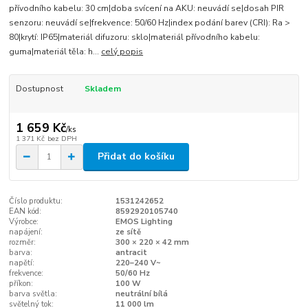
přívodního kabelu: 30 cm|doba svícení na AKU: neuvádí se|dosah PIR
senzoru: neuvádí se|frekvence: 50/60 Hz|index podání barev (CRI): Ra >
80|krytí: IP65|materiál difuzoru: sklo|materiál přívodního kabelu:
guma|materiál těla: h...
celý popis
Dostupnost
Skladem
1 659 Kč
/
ks
1 371 Kč
bez DPH
Přidat do košíku
Číslo produktu:
1531242652
EAN kód:
8592920105740
Výrobce:
EMOS Lighting
napájení:
ze sítě
rozměr:
300 × 220 × 42 mm
barva:
antracit
napětí:
220–240 V~
frekvence:
50/60 Hz
příkon:
100 W
barva světla:
neutrální bílá
světelný tok:
11 000 lm