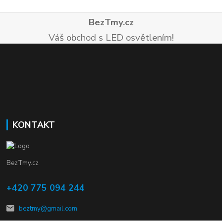
BezTmy.cz
Váš obchod s LED osvětlením!
KONTAKT
BezTmy.cz
+420 775 094 244
beztmy@gmail.com