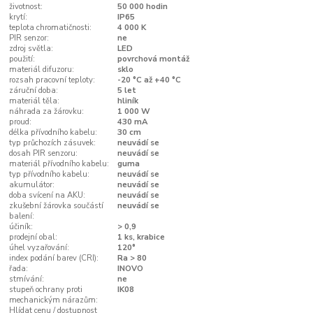
životnost:
50 000 hodin
krytí:
IP65
teplota chromatičnosti:
4 000 K
PIR senzor:
ne
zdroj světla:
LED
použití:
povrchová montáž
materiál difuzoru:
sklo
rozsah pracovní teploty:
-20 °C až +40 °C
záruční doba:
5 let
materiál těla:
hliník
náhrada za žárovku:
1 000 W
proud:
430 mA
délka přívodního kabelu:
30 cm
typ průchozích zásuvek:
neuvádí se
dosah PIR senzoru:
neuvádí se
materiál přívodního kabelu:
guma
typ přívodního kabelu:
neuvádí se
akumulátor:
neuvádí se
doba svícení na AKU:
neuvádí se
zkušební žárovka součástí
neuvádí se
balení:
účiník:
> 0,9
prodejní obal:
1 ks, krabice
úhel vyzařování:
120°
index podání barev (CRI):
Ra > 80
řada:
INOVO
stmívání:
ne
stupeň ochrany proti
IK08
mechanickým nárazům:
Hlídat cenu / dostupnost