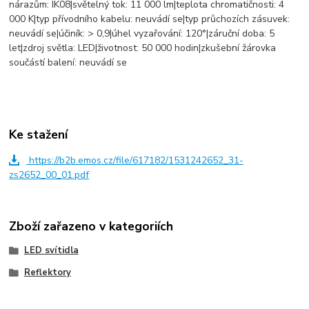
nárazům: IK08|světelný tok: 11 000 lm|teplota chromatičnosti: 4
000 K|typ přívodního kabelu: neuvádí se|typ průchozích zásuvek:
neuvádí se|účiník: > 0,9|úhel vyzařování: 120°|záruční doba: 5
let|zdroj světla: LED|životnost: 50 000 hodin|zkušební žárovka
součástí balení: neuvádí se
Ke stažení
https://b2b.emos.cz/file/617182/1531242652_31-
zs2652_00_01.pdf
Zboží zařazeno v kategoriích
LED svítidla
Reflektory