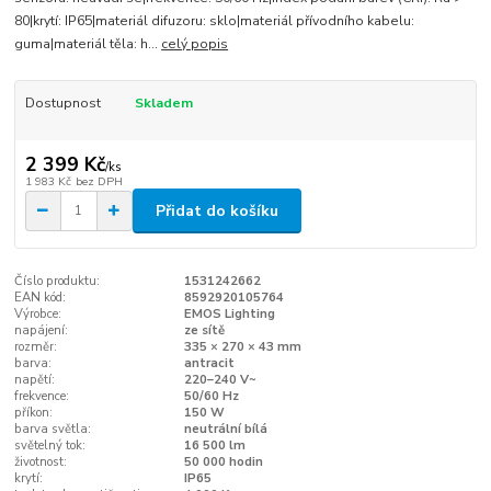
80|krytí: IP65|materiál difuzoru: sklo|materiál přívodního kabelu:
guma|materiál těla: h...
celý popis
Dostupnost
Skladem
2 399 Kč
/
ks
1 983 Kč
bez DPH
Přidat do košíku
Číslo produktu:
1531242662
EAN kód:
8592920105764
Výrobce:
EMOS Lighting
napájení:
ze sítě
rozměr:
335 × 270 × 43 mm
barva:
antracit
napětí:
220–240 V~
frekvence:
50/60 Hz
příkon:
150 W
barva světla:
neutrální bílá
světelný tok:
16 500 lm
životnost:
50 000 hodin
krytí:
IP65