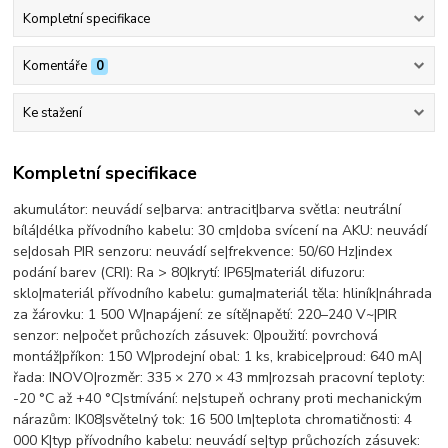
Kompletní specifikace
Komentáře
0
Ke stažení
Kompletní specifikace
akumulátor: neuvádí se|barva: antracit|barva světla: neutrální
bílá|délka přívodního kabelu: 30 cm|doba svícení na AKU: neuvádí
se|dosah PIR senzoru: neuvádí se|frekvence: 50/60 Hz|index
podání barev (CRI): Ra > 80|krytí: IP65|materiál difuzoru:
sklo|materiál přívodního kabelu: guma|materiál těla: hliník|náhrada
za žárovku: 1 500 W|napájení: ze sítě|napětí: 220–240 V~|PIR
senzor: ne|počet průchozích zásuvek: 0|použití: povrchová
montáž|příkon: 150 W|prodejní obal: 1 ks, krabice|proud: 640 mA|
řada: INOVO|rozměr: 335 × 270 × 43 mm|rozsah pracovní teploty:
-20 °C až +40 °C|stmívání: ne|stupeň ochrany proti mechanickým
nárazům: IK08|světelný tok: 16 500 lm|teplota chromatičnosti: 4
000 K|typ přívodního kabelu: neuvádí se|typ průchozích zásuvek: