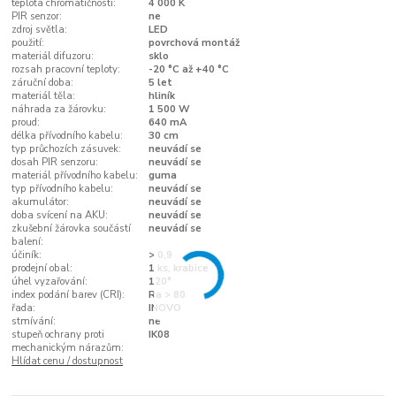
teplota chromatičnosti:
4 000 K
PIR senzor:
ne
zdroj světla:
LED
použití:
povrchová montáž
materiál difuzoru:
sklo
rozsah pracovní teploty:
-20 °C až +40 °C
záruční doba:
5 let
materiál těla:
hliník
náhrada za žárovku:
1 500 W
proud:
640 mA
délka přívodního kabelu:
30 cm
typ průchozích zásuvek:
neuvádí se
dosah PIR senzoru:
neuvádí se
materiál přívodního kabelu:
guma
typ přívodního kabelu:
neuvádí se
akumulátor:
neuvádí se
doba svícení na AKU:
neuvádí se
zkušební žárovka součástí
neuvádí se
balení:
účiník:
> 0,9
prodejní obal:
1 ks, krabice
úhel vyzařování:
120°
index podání barev (CRI):
Ra > 80
řada:
INOVO
stmívání:
ne
stupeň ochrany proti
IK08
mechanickým nárazům:
Hlídat cenu / dostupnost