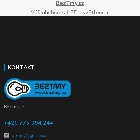
BezTmy.cz
Váš obchod s LED osvětlením!
KONTAKT
BezTmy.cz
+420 775 094 244
beztmy@gmail.com