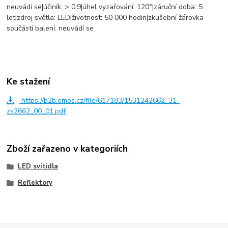
neuvádí se|účiník: > 0,9|úhel vyzařování: 120°|záruční doba: 5
let|zdroj světla: LED|životnost: 50 000 hodin|zkušební žárovka
součástí balení: neuvádí se
Ke stažení
https://b2b.emos.cz/file/617183/1531242662_31-
zs2662_00_01.pdf
Zboží zařazeno v kategoriích
LED svítidla
Reflektory