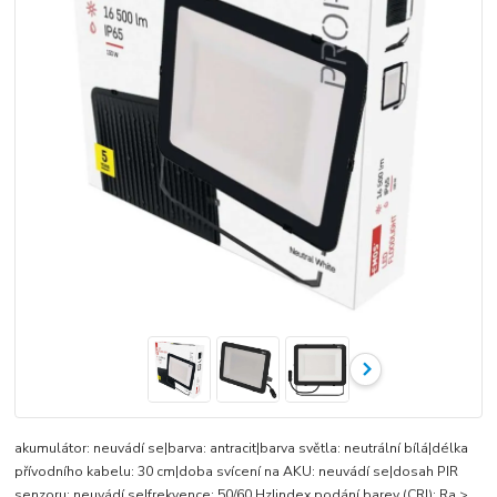
akumulátor: neuvádí se|barva: antracit|barva světla: neutrální bílá|délka
přívodního kabelu: 30 cm|doba svícení na AKU: neuvádí se|dosah PIR
senzoru: neuvádí se|frekvence: 50/60 Hz|index podání barev (CRI): Ra >