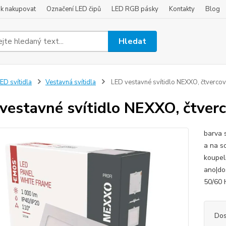
ak nakupovat
Označení LED čipů
LED RGB pásky
Kontakty
Blog
Hledat
ED svítidla
Vestavná svítidla
LED vestavné svítidlo NEXXO, čtvercové,
vestavné svítidlo NEXXO, čtverco
barva s
a na s
koupel
ano|do
50/60 
Dos