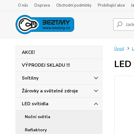
O nás
Doprava
Obchodní podmínky
Probíhající akce
J
Úvod
L
AKCE!
LED 
VÝPRODEJ SKLADU !!!
Svítilny
Žárovky a světelné zdroje
LED svítidla
Noční světla
Reflektory