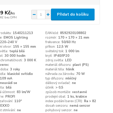
9 Kč
/
ks
Přidat do košíku
 Kč
bez DPH
roduktu:
1540211213
EAN kód:
8592920108802
e:
EMOS Lighting
rozměr:
170 × 170 × 21 mm
220–240 V
frekvence:
50/60 Hz
í otvor:
155 × 155 mm
příkon:
12,5 W
větla:
teplá bílá
světelný tok:
1 000 lm
st:
30 000 hodin
krytí:
IP40/IP20
 chromatičnosti:
3 000 K
zdroj světla:
LED
tverec
materiál difuzoru:
plast (PS)
 doba:
3 roky
materiál těla:
hliník
idla:
klasické svítidlo
náhrada za žárovku:
70 W
109 mA
typ difuzoru:
mléčný
neuvádí se
dálkový ovladač:
ne
ěla:
bílá
účiník:
> 0,5
á účinnost:
83 lm/W
způsob montáže:
vestavné
ie:
PROFI
prodejní obal:
1 ks, krabice
zařování:
110°
index podání barev (CRI):
Ra > 82
NEXXO
dosah senzoru:
nemá senzor
 stmívání:
ne
pohybový senzor:
ne