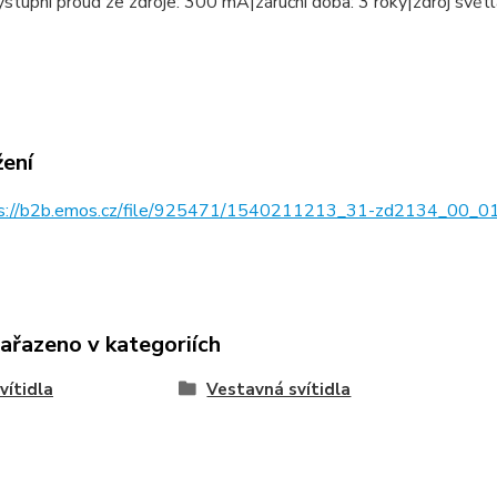
ýstupní proud ze zdroje: 300 mA|záruční doba: 3 roky|zdroj svě
žení
s://b2b.emos.cz/file/925471/1540211213_31-zd2134_00_01
zařazeno v kategoriích
vítidla
Vestavná svítidla