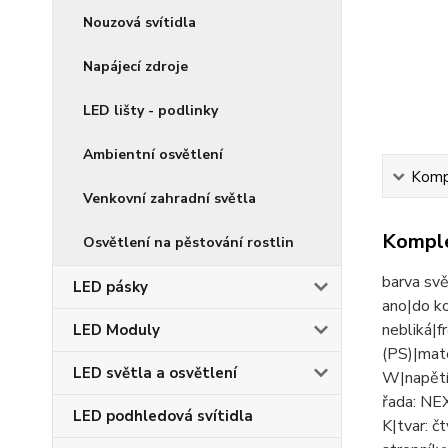
Nouzová svítidla
Napájecí zdroje
LED lišty - podlinky
Ambientní osvětlení
Kompl
Venkovní zahradní světla
Komple
Osvětlení na pěstování rostlin
barva svě
LED pásky
ano|do ko
nebliká|f
LED Moduly
(PS)|mate
LED světla a osvětlení
W|napětí:
řada: NE
LED podhledová svítidla
K|tvar: č