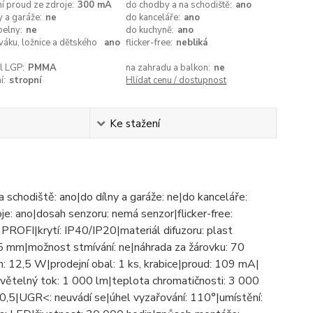
í proud ze zdroje:
300 mA
do chodby a na schodiště:
ano
y a garáže:
ne
do kanceláře:
ano
pelny:
ne
do kuchyně:
ano
áku, ložnice a dětského
ano
flicker-free:
nebliká
l LGP:
PMMA
na zahradu a balkon:
ne
í:
stropní
Hlídat cenu / dostupnost
Ke stažení
a schodiště: ano|do dílny a garáže: ne|do kanceláře:
e: ano|dosah senzoru: nemá senzor|flicker-free:
 PROFI|krytí: IP40/IP20|materiál difuzoru: plast
5 mm|možnost stmívání: ne|náhrada za žárovku: 70
: 12,5 W|prodejní obal: 1 ks, krabice|proud: 109 mA|
ětelný tok: 1 000 lm|teplota chromatičnosti: 3 000
: > 0,5|UGR<: neuvádí se|úhel vyzařování: 110°|umístění: