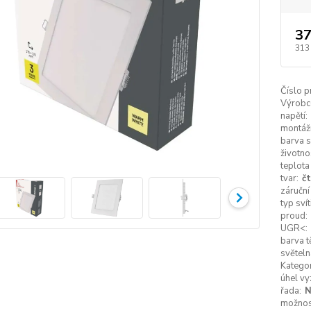
37
313
Číslo p
Výrobc
napětí:
montážn
barva s
životno
teplota
tvar:
č
záruční
typ svít
proud:
UGR<:
barva t
světeln
Kategor
úhel vy
řada:
možnost