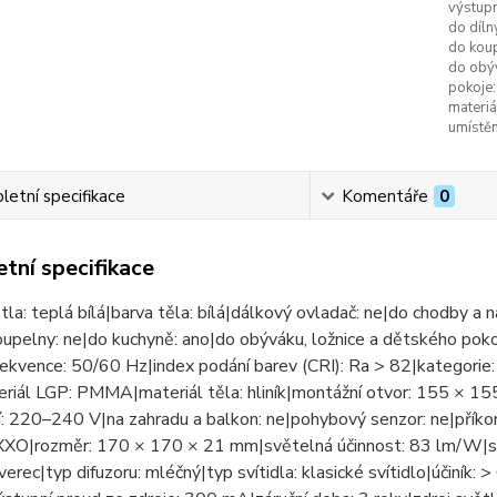
výstupn
do díln
do kou
do obýv
pokoje:
materiá
umístěn
etní specifikace
Komentáře
0
tní specifikace
tla: teplá bílá|barva těla: bílá|dálkový ovladač: ne|do chodby a n
upelny: ne|do kuchyně: ano|do obýváku, ložnice a dětského pokoj
rekvence: 50/60 Hz|index podání barev (CRI): Ra > 82|kategorie:
riál LGP: PMMA|materiál těla: hliník|montážní otvor: 155 × 15
 220–240 V|na zahradu a balkon: ne|pohybový senzor: ne|příkon
XXO|rozměr: 170 × 170 × 21 mm|světelná účinnost: 83 lm/W|sv
tverec|typ difuzoru: mléčný|typ svítidla: klasické svítidlo|účiník