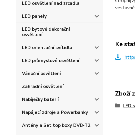
stropní|v
LED osvětlení nad zrcadla
vestavné
LED panely
LED bytové dekorační
osvětlení
Ke sta
LED orientační svítidla
http
LED průmyslové osvětlení
Vánoční osvětlení
Zahradní osvětlení
Zboží 
Nabíječky baterií
LED s
Napájecí zdroje a Powerbanky
Antény a Set top boxy DVB-T2