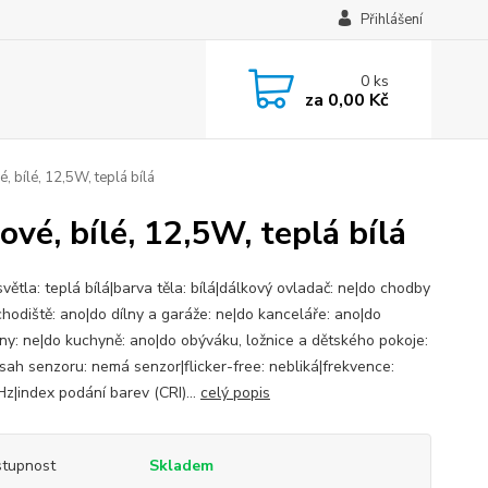
Přihlášení
0
ks
za
0,00 Kč
 bílé, 12,5W, teplá bílá
vé, bílé, 12,5W, teplá bílá
větla: teplá bílá|barva těla: bílá|dálkový ovladač: ne|do chodby
chodiště: ano|do dílny a garáže: ne|do kanceláře: ano|do
ny: ne|do kuchyně: ano|do obýváku, ložnice a dětského pokoje:
sah senzoru: nemá senzor|flicker-free: nebliká|frekvence:
Hz|index podání barev (CRI)...
celý popis
tupnost
Skladem