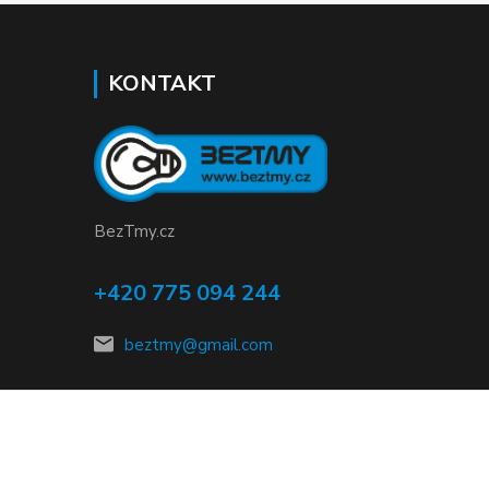
KONTAKT
BezTmy.cz
+420 775 094 244
beztmy@gmail.com