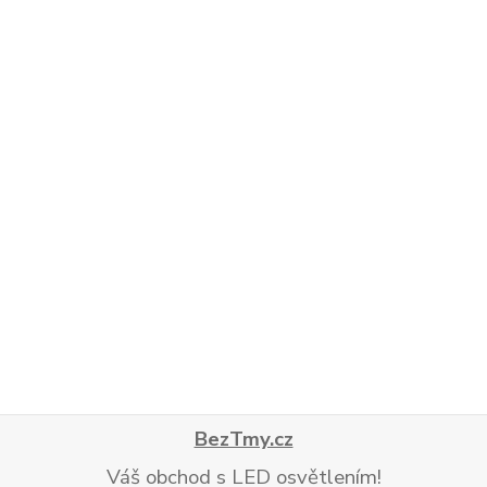
BezTmy.cz
Váš obchod s LED osvětlením!