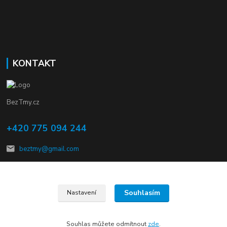
KONTAKT
BezTmy.cz
+420 775 094 244
beztmy@gmail.com
Souhlasím
Nastavení
© Copyright 2012 – 2026 kalMmach s.r.o.
Souhlas můžete odmítnout
zde
.