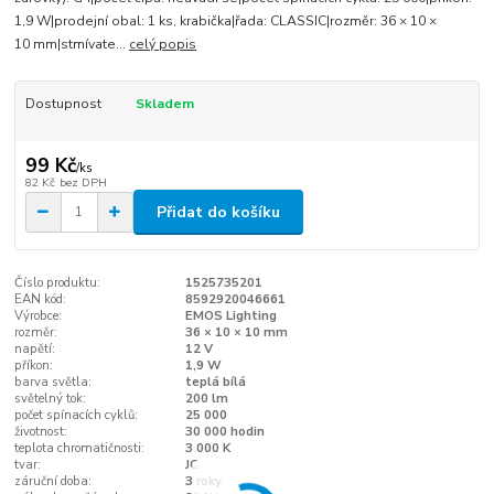
1,9 W|prodejní obal: 1 ks, krabička|řada: CLASSIC|rozměr: 36 × 10 ×
10 mm|stmívate...
celý popis
Dostupnost
Skladem
99 Kč
/
ks
82 Kč
bez DPH
Přidat do košíku
Číslo produktu:
1525735201
EAN kód:
8592920046661
Výrobce:
EMOS Lighting
rozměr:
36 × 10 × 10 mm
napětí:
12 V
příkon:
1,9 W
barva světla:
teplá bílá
světelný tok:
200 lm
počet spínacích cyklů:
25 000
životnost:
30 000 hodin
teplota chromatičnosti:
3 000 K
tvar:
JC
záruční doba:
3 roky