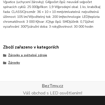
V|patice (uchycení žárovky): G4|počet čipů: neuvádí se|počet
spínacích cyklů: 25 000|příkon: 1,9 W|prodejní obal: 1 ks, krabička|
řada: CLASSIC|rozměr: 36 × 10 × 10 mm|stmívatelná: ne|světelná
účinnost: 105 lm/W|světelný tok: 200 lm|technologie: LED|teplota
chromatičnosti: 3 000 K|tvar: JC|typ čipů: SMD|účiník: 0,71|úhel
vyzařování: 300°|záruční doba: 3 roky|životnost: 30 000 hodin
Zboží zařazeno v kategoriích
Žárovky a světelné zdroje
Žárovky
BezTmy.cz
Váš obchod s LED osvětlením!