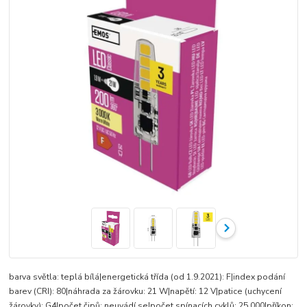
barva světla: teplá bílá|energetická třída (od 1.9.2021): F|index podání
barev (CRI): 80|náhrada za žárovku: 21 W|napětí: 12 V|patice (uchycení
žárovky): G4|počet čipů: neuvádí se|počet spínacích cyklů: 25 000|příkon: