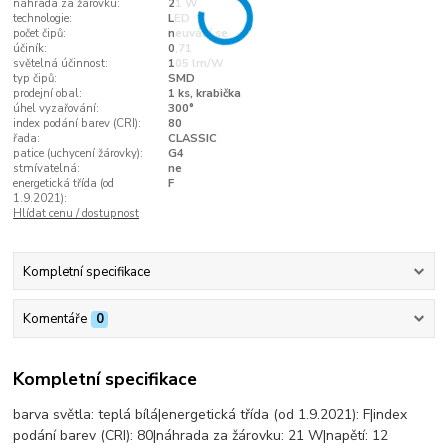
náhrada za žárovku:
21 W
technologie:
LED
počet čipů:
neuvádí se
účiník:
0,71
světelná účinnost:
105 lm/W
typ čipů:
SMD
prodejní obal:
1 ks, krabička
úhel vyzařování:
300°
index podání barev (CRI):
80
řada:
CLASSIC
patice (uchycení žárovky):
G4
stmívatelná:
ne
energetická třída (od
F
1.9.2021):
Hlídat cenu / dostupnost
Kompletní specifikace
Komentáře
0
Kompletní specifikace
barva světla: teplá bílá|energetická třída (od 1.9.2021): F|index
podání barev (CRI): 80|náhrada za žárovku: 21 W|napětí: 12