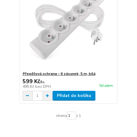
Přepěťová ochrana – 6 zásuvek, 5 m, bílá
599 Kč
/
ks
Skladem
495 Kč
bez DPH
Přidat do košíku
strana
z 1