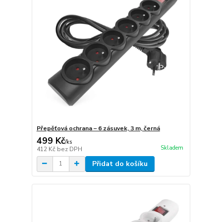
Přepěťová ochrana – 6 zásuvek, 3 m, černá
499 Kč
/
ks
Skladem
412 Kč
bez DPH
Přidat do košíku