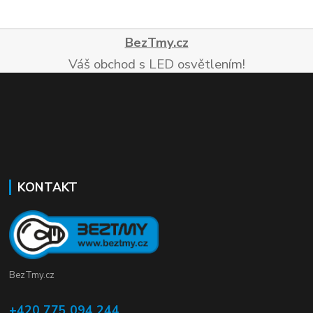
BezTmy.cz
Váš obchod s LED osvětlením!
KONTAKT
BezTmy.cz
+420 775 094 244