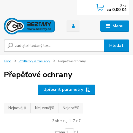
0
ks
za
0,00 Kč
Menu
Hledat
Úvod
Prodlužky a zásuvky
Přepěťové ochrany
Přepěťové ochrany
Upřesnit parametry
Nejnovější
Nejlevnější
Nejdražší
Zobrazuji 1-7 z 7
strana
z 1