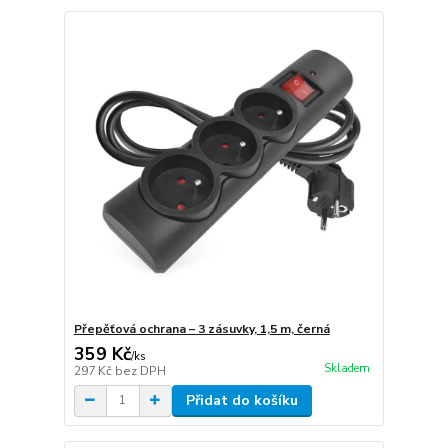
Přepěťová ochrana – 3 zásuvky, 1,5 m, černá
359 Kč
/
ks
Skladem
297 Kč
bez DPH
Přidat do košíku