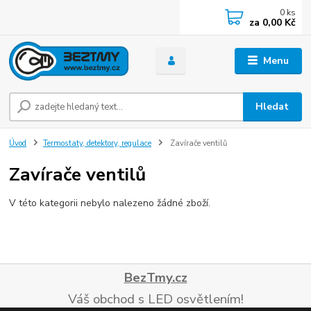
0
ks
za
0,00 Kč
Menu
Hledat
Úvod
Termostaty, detektory, regulace
Zavírače ventilů
Zavírače ventilů
V této kategorii nebylo nalezeno žádné zboží.
BezTmy.cz
Váš obchod s LED osvětlením!