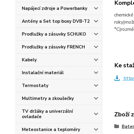
Komple
Napájecí zdroje a Powerbanky
chemické 
Antény a Set top boxy DVB-T2
roky|možn
°C|rozměr
Prodlužky a zásuvky SCHUKO
Prodlužky a zásuvky FRENCH
Kabely
Ke sta
Instalační materiál
http
Termostaty
Multimetry a zkoušečky
TV držáky a univerzální
Zboží 
ovladače
Bater
Meteostanice a teploměry