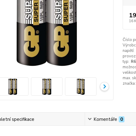
19
16 
Číslo p
Výrobc
napětí:
provozn
typ:
R6
možnost
velikost
max. sk
značka:
etní specifikace
Komentáře
0