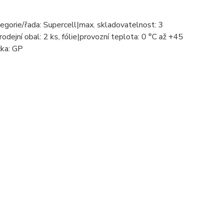
tegorie/řada: Supercell|max. skladovatelnost: 3
rodejní obal: 2 ks, fólie|provozní teplota: 0 °C až +45
čka: GP