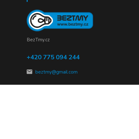
BezTmy.cz
+420 775 094 244
beztmy@gmail.com