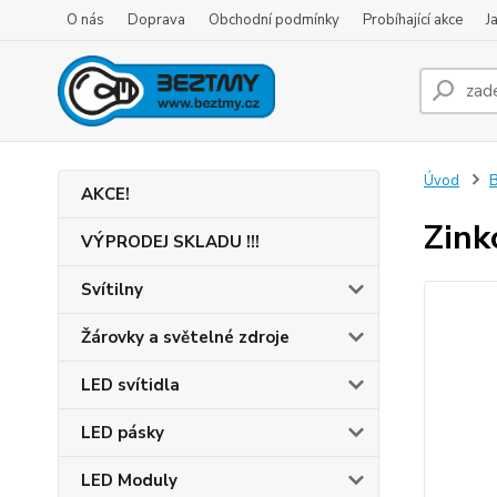
O nás
Doprava
Obchodní podmínky
Probíhající akce
J
Úvod
B
AKCE!
Zink
VÝPRODEJ SKLADU !!!
Svítilny
Žárovky a světelné zdroje
LED svítidla
LED pásky
LED Moduly