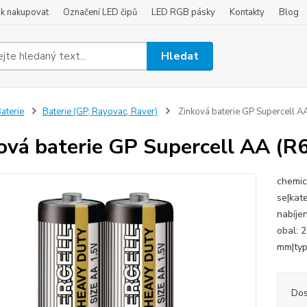
ak nakupovat
Označení LED čipů
LED RGB pásky
Kontakty
Blog
Hledat
aterie
Baterie (GP, Rayovac, Raver)
Zinková baterie GP Supercell A
ová baterie GP Supercell AA (R
chemic
se|kat
nabíjen
obal: 2
mm|typ:
Dos