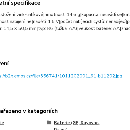
tní specifikace
složení: zink-uhlíkové|hmotnost: 14,6 g|kapacita: neuvádí se|ka
ost nabíjení: ne|napětí: 1,5 V|počet nabíjecích cyklů: nenabíjecí|p
: 14,5 × 50,5 mm|typ: R6 (tužka, AA)|velikost baterie: AA|zna
žení
s://b2b.emos.cz/file/356741/1011202001_61-b11202.jpg
zařazeno v kategoriích
ie
Baterie (GP, Rayovac,
Raver)