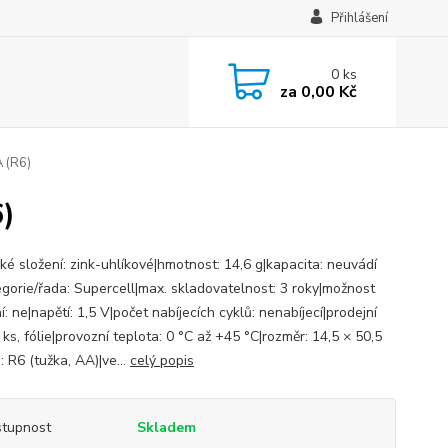
Přihlášení
0
ks
za
0,00 Kč
A (R6)
6)
ké složení: zink-uhlíkové|hmotnost: 14,6 g|kapacita: neuvádí
egorie/řada: Supercell|max. skladovatelnost: 3 roky|možnost
í: ne|napětí: 1,5 V|počet nabíjecích cyklů: nenabíjecí|prodejní
 ks, fólie|provozní teplota: 0 °C až +45 °C|rozměr: 14,5 × 50,5
 R6 (tužka, AA)|ve...
celý popis
tupnost
Skladem