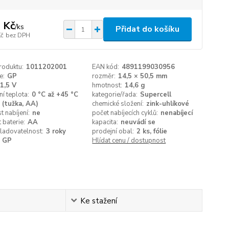
 Kč
/
ks
Přidat do košíku
Kč
bez DPH
roduktu:
1011202001
EAN kód:
4891199030956
e:
GP
rozměr:
14,5 × 50,5 mm
1,5 V
hmotnost:
14,6 g
í teplota:
0 °C až +45 °C
kategorie/řada:
Supercell
 (tužka, AA)
chemické složení:
zink-uhlíkové
 nabíjení:
ne
počet nabíjecích cyklů:
nenabíjecí
 baterie:
AA
kapacita:
neuvádí se
ladovatelnost:
3 roky
prodejní obal:
2 ks, fólie
GP
Hlídat cenu / dostupnost
Ke stažení