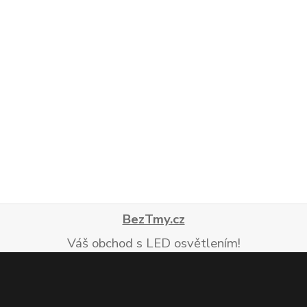
BezTmy.cz
Váš obchod s LED osvětlením!