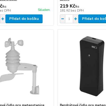
č
219 Kč
/
ks
/
ks
Skladem
ez DPH
181 Kč
bez DPH
Přidat do košíku
Přidat do ko
ové čidlo pro meteostanice
Bezdrátové čidlo pro meteo