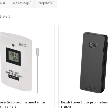
jší
Nejlevnější
Nejdražší
1-5 z 5
ové čidlo pro meteostanice
Bezdrátové čidlo pro meteo
8B a další
E3070