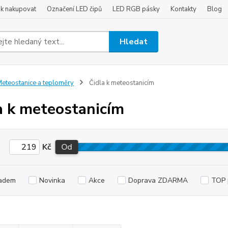
ak nakupovat
Označení LED čipů
LED RGB pásky
Kontakty
Blog
Hledat
eteostanice a teploměry
Čidla k meteostanicím
a k meteostanicím
Kč
Od
adem
Novinka
Akce
Doprava ZDARMA
TOP 