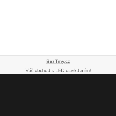
BezTmy.cz
Váš obchod s LED osvětlením!