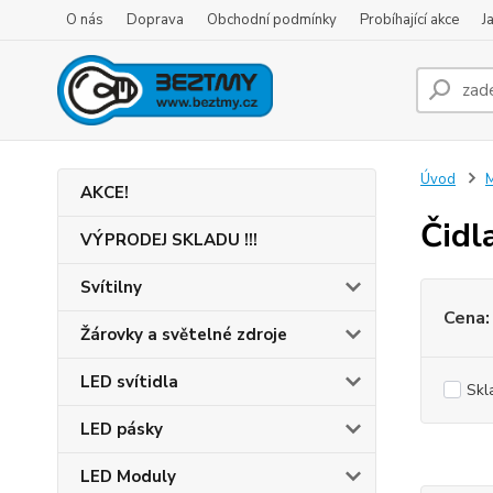
O nás
Doprava
Obchodní podmínky
Probíhající akce
J
Úvod
M
AKCE!
Čidl
VÝPRODEJ SKLADU !!!
Svítilny
Cena:
Žárovky a světelné zdroje
LED svítidla
Skl
LED pásky
LED Moduly