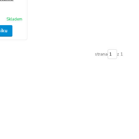
Skladem
šíku
strana
z 1