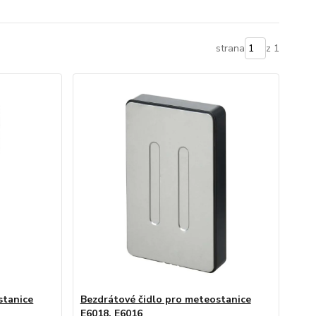
strana
z 1
stanice
Bezdrátové čidlo pro meteostanice
E6018, E6016