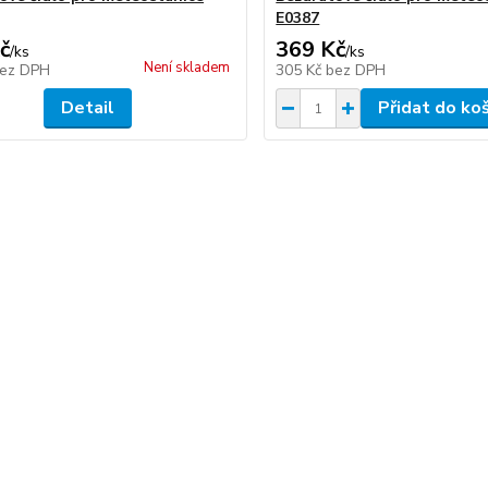
E0387
č
369 Kč
/
ks
/
ks
Není skladem
ez DPH
305 Kč
bez DPH
Detail
Přidat do ko