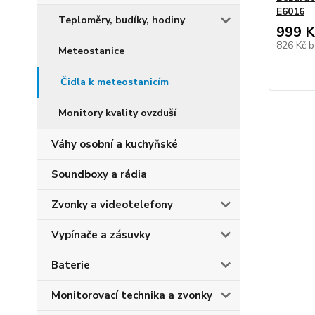
E6016
Teploměry, budíky, hodiny
999 K
826 Kč
b
Meteostanice
Čidla k meteostanicím
Monitory kvality ovzduší
Váhy osobní a kuchyňské
Soundboxy a rádia
Zvonky a videotelefony
Vypínače a zásuvky
Baterie
Monitorovací technika a zvonky