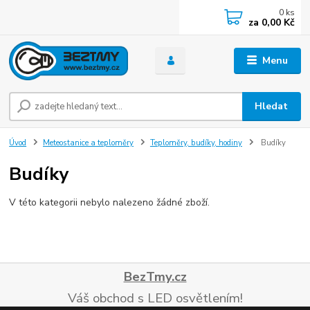
0
ks
za
0,00 Kč
Menu
Hledat
Úvod
Meteostanice a teploměry
Teploměry, budíky, hodiny
Budíky
Budíky
V této kategorii nebylo nalezeno žádné zboží.
BezTmy.cz
Váš obchod s LED osvětlením!